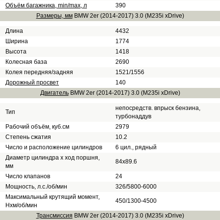
Объём багажника, min/max, л
390
Размеры, мм
BMW 2er (2014-2017) 3.0 (M235i xDrive)
Длина
4432
Ширина
1774
Высота
1418
Колесная база
2690
Колея передняя/задняя
1521/1556
Дорожный просвет
140
Двигатель
BMW 2er (2014-2017) 3.0 (M235i xDrive)
непосредств. впрыск бензина,
Тип
турбонаддув
Рабочий объём, куб.см
2979
Степень сжатия
10.2
Число и расположение цилиндров
6 цил., рядный
Диаметр цилиндра х ход поршня,
84х89.6
мм
Число клапанов
24
Мощность, л.с./об/мин
326/5800-6000
Максимальный крутящий момент,
450/1300-4500
Нхм/об/мин
Трансмиссия
BMW 2er (2014-2017) 3.0 (M235i xDrive)