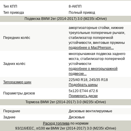
Тип КПП
8-АКПП
Тип привода
Полный привод
Подвеска BMW 2er (2014-2017) 3.0 (M235i xDrive)
амортизаторные стойки, нижние
треугольные поперечные рычаги,
Передних колёс
стабилизатор поперечной
устойчивости, винтовые пружины
подробнее о MacPherson...
многорычажная подвеска заднего
моста, стабилизатор поперечной
Задних колёс
устойчивости
подробнее о многорычажной
подвеске...
225/40 R18, 245/35 R18
Типоразмер шин
Подобрать шины
5x120 ET44 d72.6
Параметры дисков
Примерить диски
Тормоза BMW 2er (2014-2017) 3.0 (M235i xDrive)
Передние
Дисковые вентилируемые
Задние
Дисковые
Расход топлива
по нормам
93/116/EEC, л/100 км BMW 2er (2014-2017) 3.0 (M235i xDrive)