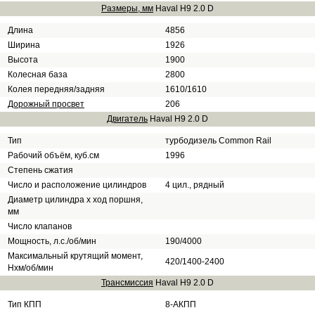
Размеры, мм
Haval H9 2.0 D
Длина
4856
Ширина
1926
Высота
1900
Колесная база
2800
Колея передняя/задняя
1610/1610
Дорожный просвет
206
Двигатель
Haval H9 2.0 D
Тип
турбодизель Common Rail
Рабочий объём, куб.см
1996
Степень сжатия
Число и расположение цилиндров
4 цил., рядный
Диаметр цилиндра х ход поршня,
мм
Число клапанов
Мощность, л.с./об/мин
190/4000
Максимальный крутящий момент,
420/1400-2400
Нхм/об/мин
Трансмиссия
Haval H9 2.0 D
Тип КПП
8-АКПП