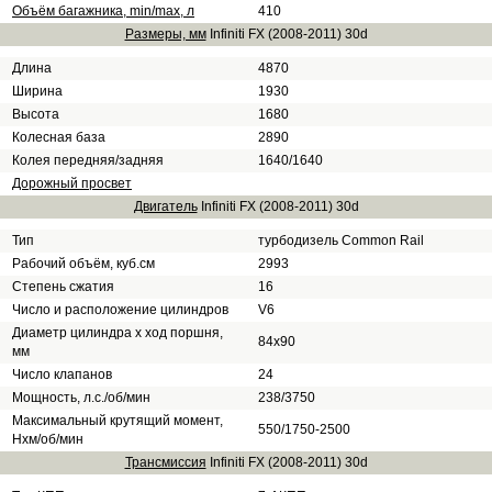
Объём багажника, min/max, л
410
Размеры, мм
Infiniti FX (2008-2011) 30d
Длина
4870
Ширина
1930
Высота
1680
Колесная база
2890
Колея передняя/задняя
1640/1640
Дорожный просвет
Двигатель
Infiniti FX (2008-2011) 30d
Тип
турбодизель Common Rail
Рабочий объём, куб.см
2993
Степень сжатия
16
Число и расположение цилиндров
V6
Диаметр цилиндра х ход поршня,
84х90
мм
Число клапанов
24
Мощность, л.с./об/мин
238/3750
Максимальный крутящий момент,
550/1750-2500
Нхм/об/мин
Трансмиссия
Infiniti FX (2008-2011) 30d