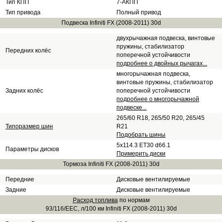
Тип КПП
7-АКПП
Тип привода
Полный привод
Подвеска Infiniti FX (2008-2011) 30d
двухрычажная подвеска, винтовые
пружины, стабилизатор
Передних колёс
поперечной устойчивости
подробнее о двойных рычагах...
многорычажная подвеска,
винтовые пружины, стабилизатор
Задних колёс
поперечной устойчивости
подробнее о многорычажной
подвеске...
265/60 R18, 265/50 R20, 265/45
Типоразмер шин
R21
Подобрать шины
5x114.3 ET30 d66.1
Параметры дисков
Примерить диски
Тормоза Infiniti FX (2008-2011) 30d
Передние
Дисковые вентилируемые
Задние
Дисковые вентилируемые
Расход топлива
по нормам
93/116/EEC, л/100 км Infiniti FX (2008-2011) 30d