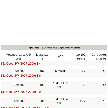
Краткие технические характеристики
Мощность, л.с./об/
Макс. км/
до 100
Ср. расход
КПП
мин
ч
км/ч, с.
л/100 км.
Kia Ceed SW (2007-2009) 1.4
109/6200
187
5-МКПП
11.7
6.3
Kia Ceed SW (2007-2009) 1.6
5-МКПП / 4-
122/6200
192
11
6.5
АКПП
Kia Ceed SW (2007-2009) 2.0
5-МКПП / 4-
143/6000
205
10.7
7.3
АКПП