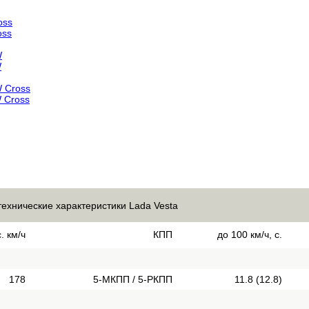
oss
oss
W
W
W Cross
W Cross
технические характеристики Lada Vesta
. км/ч
КПП
до 100 км/ч, с.
178
5-МКПП / 5-РКПП
11.8 (12.8)