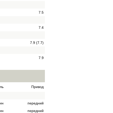
7.5
7.4
7.9 (7.7)
7.9
ль
Привод
ин
передний
ин
передний