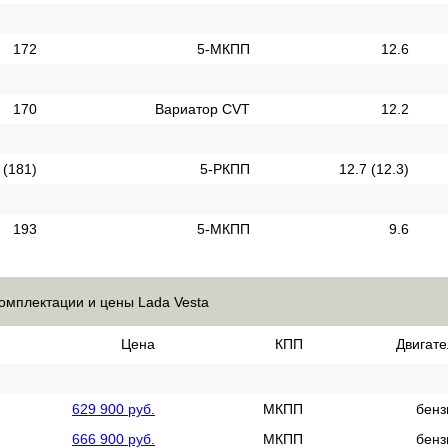
172
5-МКПП
12.6
170
Вариатор CVT
12.2
 (181)
5-РКПП
12.7 (12.3)
193
5-МКПП
9.6
омплектации и цены Lada Vesta
Цена
КПП
Двигате
629 900 руб.
МКПП
бенз
666 900 руб.
МКПП
бенз