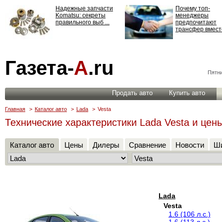
Надежные запчасти
Почему топ-
Komatsu: секреты
менеджеры
правильного выб ...
предпочитают
трансфер вместо
Страхование
Газета-
А
.ru
ответственности: все,
что нужно знать ...
Пятни
Продать авто
Купить авто
Главная
>
Каталог авто
>
Lada
>
Vesta
Технические характеристики Lada Vesta и цен
Каталог авто
Цены
Дилеры
Сравнение
Новости
Ши
Lada
Vesta
1.6 (106 л.с.)