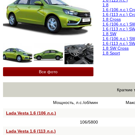
1.6 (113 л.с.)
1.8
1.6 (106 л.с.) Cr
1.6 (113 л.с.) Cr
1.8 Cross
1.6 (106 л.с.) S
1.6 (113 л.с.) S
1.8 SW
1.6 (106 л.с.) S
1.6 (113 л.с.) S
1.8 SW Cross
1.8 Sport
Все фото
Краткие 
Мощность, л.с./об/мин
Макс
Lada Vesta 1.6 (106 л.с.)
106/5800
Lada Vesta 1.6 (113 л.с.)