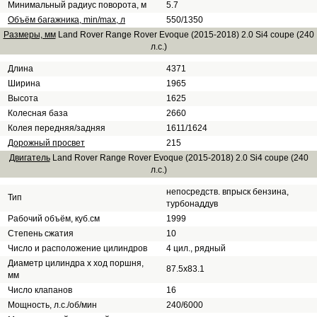
Минимальный радиус поворота, м
5.7
Объём багажника, min/max, л
550/1350
Размеры, мм
Land Rover Range Rover Evoque (2015-2018) 2.0 Si4 coupe (240
л.с.)
Длина
4371
Ширина
1965
Высота
1625
Колесная база
2660
Колея передняя/задняя
1611/1624
Дорожный просвет
215
Двигатель
Land Rover Range Rover Evoque (2015-2018) 2.0 Si4 coupe (240
л.с.)
непосредств. впрыск бензина,
Тип
турбонаддув
Рабочий объём, куб.см
1999
Степень сжатия
10
Число и расположение цилиндров
4 цил., рядный
Диаметр цилиндра х ход поршня,
87.5x83.1
мм
Число клапанов
16
Мощность, л.с./об/мин
240/6000