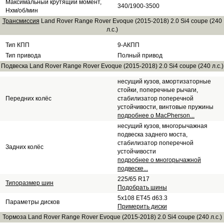
Максимальный крутящий момент,
340/1900-3500
Нхм/об/мин
Трансмиссия
Land Rover Range Rover Evoque (2015-2018) 2.0 Si4 coupe (240
л.с.)
Тип КПП
9-АКПП
Тип привода
Полный привод
Подвеска Land Rover Range Rover Evoque (2015-2018) 2.0 Si4 coupe (240 л.с.)
несущий кузов, амортизаторные
стойки, поперечные рычаги,
Передних колёс
стабилизатор поперечной
устойчивости, винтовые пружины
подробнее о MacPherson...
несущий кузов, многорычажная
подвеска заднего моста,
стабилизатор поперечной
Задних колёс
устойчивости
подробнее о многорычажной
подвеске...
225/65 R17
Типоразмер шин
Подобрать шины
5x108 ET45 d63.3
Параметры дисков
Примерить диски
Тормоза Land Rover Range Rover Evoque (2015-2018) 2.0 Si4 coupe (240 л.с.)