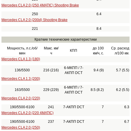
Mercedes CLA 2.0 (250 4MATIC) Shooting Brake
250
6.4
Mercedes CLA 2.0 (200d) Shooting Brake
221
8.4
Краткие технические характеристики
Мощность, л.с./об/
Макс. км/
до 100
Ср. расход
КПП
мин
ч
км/ч, с.
л/100 км.
Mercedes CLA 1.3 (180)
6-МКПП / 7-
136/5500
216 (216)
9.4 (9)
5.7 (5.5)
АКПП DCT
Mercedes CLA 1.3 (200)
6-МКПП / 7-
163/5500
229 (229)
8.5 (8.2)
6.2 (5.5)
АКПП DCT
Mercedes CLA 2.0 (220)
190/5500-6100
241
7-АКПП DCT
7
6.3
Mercedes CLA 2.0 (220 4MATIC)
190/5500-6100
237
7-АКПП DCT
7
6.7
Mercedes CLA 2.0 (250)