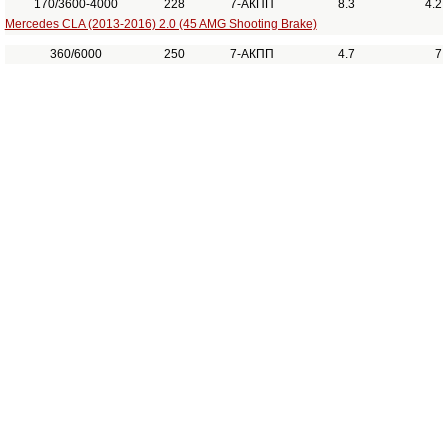
170/3600-4000
228
7-АКПП
8.3
4.2
Mercedes CLA (2013-2016) 2.0 (45 AMG Shooting Brake)
360/6000
250
7-АКПП
4.7
7