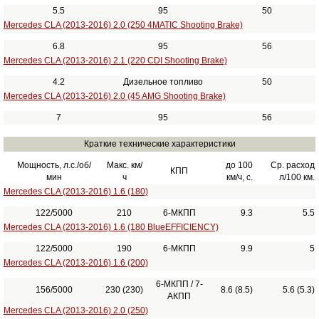
5.5
95
50
Mercedes CLA (2013-2016) 2.0 (250 4MATIC Shooting Brake)
6.8
95
56
Mercedes CLA (2013-2016) 2.1 (220 CDI Shooting Brake)
4.2
Дизельное топливо
50
Mercedes CLA (2013-2016) 2.0 (45 AMG Shooting Brake)
7
95
56
Краткие технические характеристики
Мощность, л.с./об/
Макс. км/
до 100
Ср. расход
КПП
мин
ч
км/ч, с.
л/100 км.
Mercedes CLA (2013-2016) 1.6 (180)
122/5000
210
6-МКПП
9.3
5.5
Mercedes CLA (2013-2016) 1.6 (180 BlueEFFICIENCY)
122/5000
190
6-МКПП
9.9
5
Mercedes CLA (2013-2016) 1.6 (200)
6-МКПП / 7-
156/5000
230 (230)
8.6 (8.5)
5.6 (5.3)
АКПП
Mercedes CLA (2013-2016) 2.0 (250)