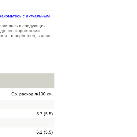
накомьтесь с актуальным
тавлялась в следующих
 др. со скоростными
няя - macpherson, задняя -
Ср. расход л/100 км.
5.7 (5.5)
6.2 (5.5)