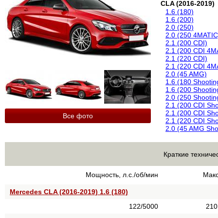
CLA (2016-2019)
1.6 (180)
1.6 (200)
2.0 (250)
2.0 (250 4MATIC
2.1 (200 CDI)
2.1 (200 CDI 4M
2.1 (220 CDI)
2.1 (220 CDI 4M
2.0 (45 AMG)
1.6 (180 Shootin
1.6 (200 Shootin
2.0 (250 Shooti
2.1 (200 CDI Sho
2.1 (200 CDI Sh
Все фото
2.1 (220 CDI Sho
2.0 (45 AMG Sho
Краткие техниче
Мощность, л.с./об/мин
Макс
Mercedes CLA (2016-2019) 1.6 (180)
122/5000
210