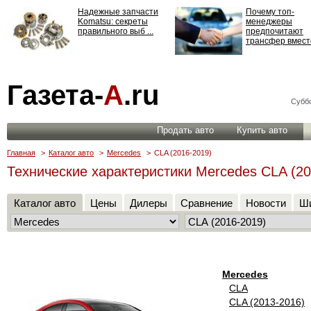
Надежные запчасти
Почему топ-
Komatsu: секреты
менеджеры
правильного выб ...
предпочитают
трансфер вместо
Страхование
Газета-
А
.ru
ответственности: все,
что нужно знать ...
Суббо
Продать авто
Купить авто
Главная
>
Каталог авто
>
Mercedes
>
CLA (2016-2019)
Технические характеристики Mercedes CLA (20
Каталог авто
Цены
Дилеры
Сравнение
Новости
Ши
Mercedes
CLA
CLA (2013-2016)