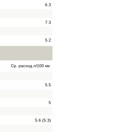
6.3
7.3
5.2
Ср. расход л/100 км.
5.5
5
5.6 (5.3)