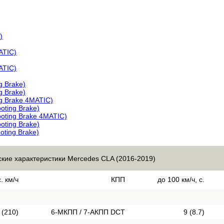
)
ATIC)
ATIC)
g Brake)
g Brake)
ng Brake 4MATIC)
oting Brake)
ooting Brake 4MATIC)
oting Brake)
oting Brake)
ские характеристики Mercedes CLA (2016-2019)
. км/ч
КПП
до 100 км/ч, с.
 (210)
6-МКПП / 7-АКПП DCT
9 (8.7)