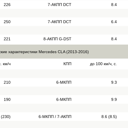
226
7-АКПП DCT
8.4
250
7-АКПП DCT
6.4
221
8-АКПП G-DST
8.4
ские характеристики Mercedes CLA (2013-2016)
. км/ч
КПП
до 100 км/ч, с.
210
6-МКПП
9.3
190
6-МКПП
9.9
 (230)
6-МКПП / 7-АКПП
8.6 (8.5)