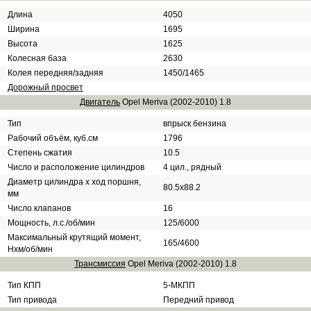
Длина
4050
Ширина
1695
Высота
1625
Колесная база
2630
Колея передняя/задняя
1450/1465
Дорожный просвет
Двигатель
Opel Meriva (2002-2010) 1.8
Тип
впрыск бензина
Рабочий объём, куб.см
1796
Степень сжатия
10.5
Число и расположение цилиндров
4 цил., рядный
Диаметр цилиндра х ход поршня,
80.5х88.2
мм
Число клапанов
16
Мощность, л.с./об/мин
125/6000
Максимальный крутящий момент,
165/4600
Нхм/об/мин
Трансмиссия
Opel Meriva (2002-2010) 1.8
Тип КПП
5-МКПП
Тип привода
Передний привод