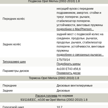
Подвеска Opel Meriva (2002-2010) 1.8
несущий кузов с передним
подрамником, амортиз. стойки и
треуг. поперечн. рычаги,
Передних колёс
стабилизатор поперечн.
устойчивости, винтовые пружины
подробнее о MacPherson...
задний мост с подвеской колес на
соединен. продольн. рычагах,
продольн. рычаги, стабилизатор
Задних колёс
поперечн. устойчивости, винтовые
пружины
подробнее о связанных рычагах...
175/70/14
Типоразмер шин
Подобрать шины
4x100 ET43 d56,6
Параметры дисков
Примерить диски
Тормоза Opel Meriva (2002-2010) 1.8
Передние
Дисковые вентилируемые
Задние
Дисковые
Расход топлива
по нормам
93/116/EEC, л/100 км Opel Meriva (2002-2010) 1.8
Городской цикл
10.7