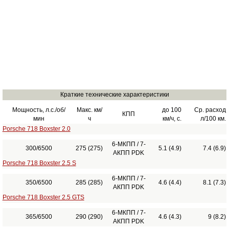
Краткие технические характеристики
Мощность, л.с./об/
Макс. км/
до 100
Ср. расход
КПП
мин
ч
км/ч, с.
л/100 км.
Porsche 718 Boxster 2.0
6-МКПП / 7-
300/6500
275 (275)
5.1 (4.9)
7.4 (6.9)
АКПП PDK
Porsche 718 Boxster 2.5 S
6-МКПП / 7-
350/6500
285 (285)
4.6 (4.4)
8.1 (7.3)
АКПП PDK
Porsche 718 Boxster 2.5 GTS
6-МКПП / 7-
365/6500
290 (290)
4.6 (4.3)
9 (8.2)
АКПП PDK