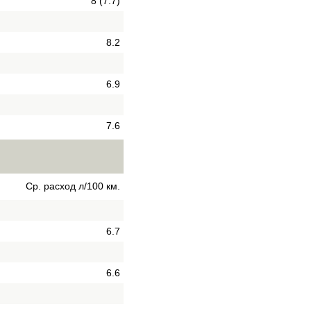
8 (7.7)
8.2
6.9
7.6
Ср. расход л/100 км.
6.7
6.6