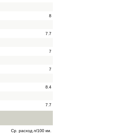
8
7.7
7
7
8.4
7.7
Ср. расход л/100 км.