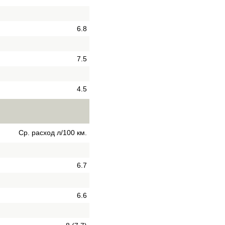
6.8
7.5
4.5
Ср. расход л/100 км.
6.7
6.6