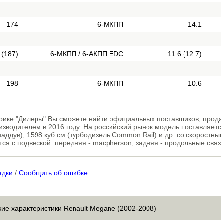
174
6-МКПП
14.1
 (187)
6-МКПП / 6-АКПП EDC
11.6 (12.7)
198
6-МКПП
10.6
брике "Дилеры" Вы сможете найти официальных поставщиков, про
зводителем в 2016 году. На российский рынок модель поставляет
наддув), 1598 куб.см (турбодизель Common Rail) и др. со скоростн
тся с подвеской: передняя - macpherson, задняя - продольные свя
адки
/
Сообщить об ошибке
кие характеристики Renault Megane (2002-2008)