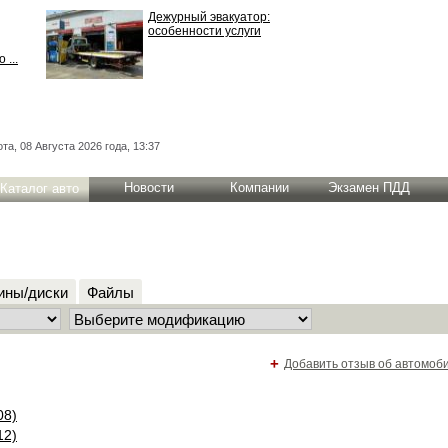
Дежурный эвакуатор:
особенности услуги
 ...
та, 08 Августа 2026 года, 13:37
Новости
Компании
Экзамен ПДД
Каталог авто
ны/диски
Файлы
+
Добавить отзыв об автомоб
08)
12)