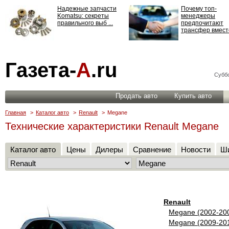
Надежные запчасти
Почему топ-
Komatsu: секреты
менеджеры
правильного выб ...
предпочитают
трансфер вместо
Страхование
Газета-
А
.ru
ответственности: все,
что нужно знать ...
Суббо
Продать авто
Купить авто
Главная
>
Каталог авто
>
Renault
>
Megane
Технические характеристики Renault Megane
Каталог авто
Цены
Дилеры
Сравнение
Новости
Ши
Renault
Megane (2002-20
Megane (2009-20