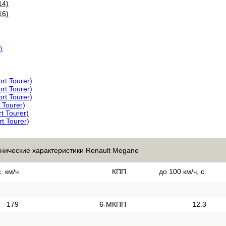
14)
16)
)
rt Tourer)
rt Tourer)
rt Tourer)
 Tourer)
t Tourer)
rt Tourer)
хнические характеристики Renault Megane
. км/ч
КПП
до 100 км/ч, с.
179
6-МКПП
12.3