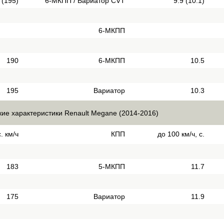
 (195)
6-МКПП / Вариатор CVT
9.9 (10.1)
6-МКПП
190
6-МКПП
10.5
195
Вариатор
10.3
кие характеристики Renault Megane (2014-2016)
. км/ч
КПП
до 100 км/ч, с.
183
5-МКПП
11.7
175
Вариатор
11.9