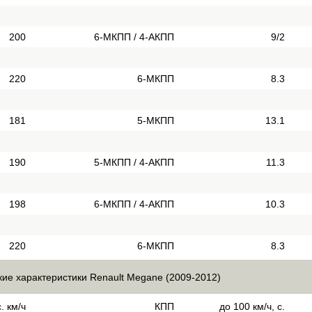
200
6-МКПП / 4-АКПП
9/2
220
6-МКПП
8.3
181
5-МКПП
13.1
190
5-МКПП / 4-АКПП
11.3
198
6-МКПП / 4-АКПП
10.3
220
6-МКПП
8.3
кие характеристики Renault Megane (2009-2012)
. км/ч
КПП
до 100 км/ч, с.