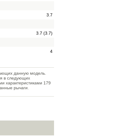
3.7
3.7 (3.7)
4
дающих данную модель.
ся в следующих
ыми характеристиками 179
занные рычаги.