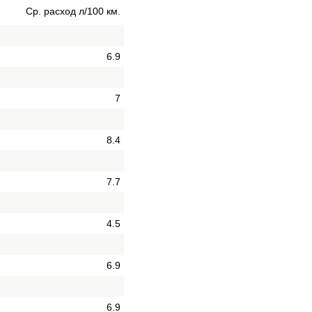
Ср. расход л/100 км.
6.9
7
8.4
7.7
4.5
6.9
6.9