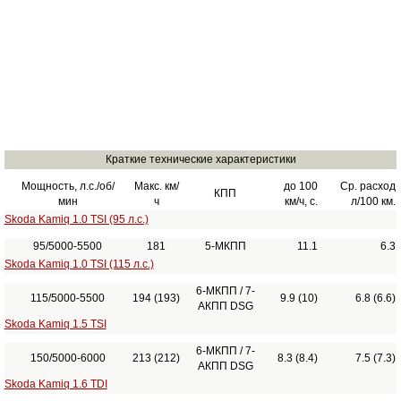
Краткие технические характеристики
Мощность, л.с./об/
Макс. км/
до 100
Ср. расход
КПП
мин
ч
км/ч, с.
л/100 км.
Skoda Kamiq 1.0 TSI (95 л.с.)
95/5000-5500
181
5-МКПП
11.1
6.3
Skoda Kamiq 1.0 TSI (115 л.с.)
6-МКПП / 7-
115/5000-5500
194 (193)
9.9 (10)
6.8 (6.6)
АКПП DSG
Skoda Kamiq 1.5 TSI
6-МКПП / 7-
150/5000-6000
213 (212)
8.3 (8.4)
7.5 (7.3)
АКПП DSG
Skoda Kamiq 1.6 TDI