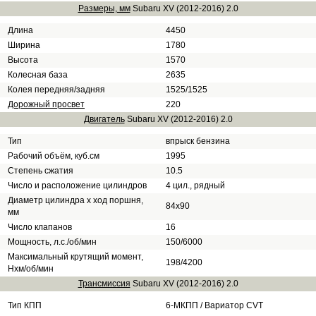
Размеры, мм
Subaru XV (2012-2016) 2.0
Длина
4450
Ширина
1780
Высота
1570
Колесная база
2635
Колея передняя/задняя
1525/1525
Дорожный просвет
220
Двигатель
Subaru XV (2012-2016) 2.0
Тип
впрыск бензина
Рабочий объём, куб.см
1995
Степень сжатия
10.5
Число и расположение цилиндров
4 цил., рядный
Диаметр цилиндра х ход поршня,
84х90
мм
Число клапанов
16
Мощность, л.с./об/мин
150/6000
Максимальный крутящий момент,
198/4200
Нхм/об/мин
Трансмиссия
Subaru XV (2012-2016) 2.0
Тип КПП
6-МКПП / Вариатор CVT