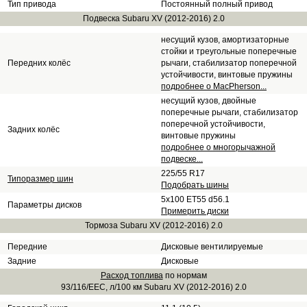
Тип привода
Постоянный полный привод
Подвеска Subaru XV (2012-2016) 2.0
несущий кузов, амортизаторные
стойки и треугольные поперечные
Передних колёс
рычаги, стабилизатор поперечной
устойчивости, винтовые пружины
подробнее о MacPherson...
несущий кузов, двойные
поперечные рычаги, стабилизатор
поперечной устойчивости,
Задних колёс
винтовые пружины
подробнее о многорычажной
подвеске...
225/55 R17
Типоразмер шин
Подобрать шины
5x100 ET55 d56.1
Параметры дисков
Примерить диски
Тормоза Subaru XV (2012-2016) 2.0
Передние
Дисковые вентилируемые
Задние
Дисковые
Расход топлива
по нормам
93/116/EEC, л/100 км Subaru XV (2012-2016) 2.0