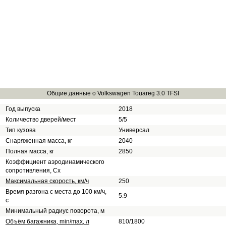
Общие данные о Volkswagen Touareg 3.0 TFSI
Год выпуска
2018
Количество дверей/мест
5/5
Тип кузова
Универсал
Снаряженная масса, кг
2040
Полная масса, кг
2850
Коэффициент аэродинамического
сопротивления, Сх
Максимальная скорость, км/ч
250
Время разгона с места до 100 км/ч,
5.9
с
Минимальный радиус поворота, м
Объём багажника, min/max, л
810/1800