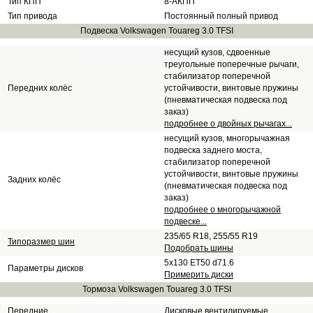
Тип КПП
8-АКПП
Тип привода
Постоянный полный привод
Подвеска Volkswagen Touareg 3.0 TFSI
несущий кузов, сдвоенные
треугольные поперечные рычаги,
стабилизатор поперечной
Передних колёс
устойчивости, винтовые пружины
(пневматическая подвеска под
заказ)
подробнее о двойных рычагах...
несущий кузов, многорычажная
подвеска заднего моста,
стабилизатор поперечной
устойчивости, винтовые пружины
Задних колёс
(пневматическая подвеска под
заказ)
подробнее о многорычажной
подвеске...
235/65 R18, 255/55 R19
Типоразмер шин
Подобрать шины
5x130 ET50 d71.6
Параметры дисков
Примерить диски
Тормоза Volkswagen Touareg 3.0 TFSI
Передние
Дисковые вентилируемые