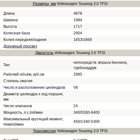
Размеры, мм
Volkswagen Touareg 3.0 TFSI
Длина
4878
Ширина
1984
Высота
1717
Колесная база
2904
Колея передняя/задняя
1653/1669
Дорожный просвет
Двигатель
Volkswagen Touareg 3.0 TFSI
непосредств. впрыск бензина,
Тип
турбонаддув
Рабочий объём, куб.см
2995
Степень сжатия
Число и расположение цилиндров
V6
Диаметр цилиндра х ход поршня,
мм
Число клапанов
24
Мощность, л.с./об/мин
340/5300-6400
Максимальный крутящий момент,
450/1340-5300
Нхм/об/мин
Трансмиссия
Volkswagen Touareg 3.0 TFSI