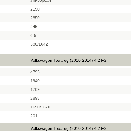
Универсал
2150
2850
245
6.5
580/1642
Volkswagen Touareg (2010-2014) 4.2 FSI
4795
1940
1709
2893
1650/1670
201
Volkswagen Touareg (2010-2014) 4.2 FSI