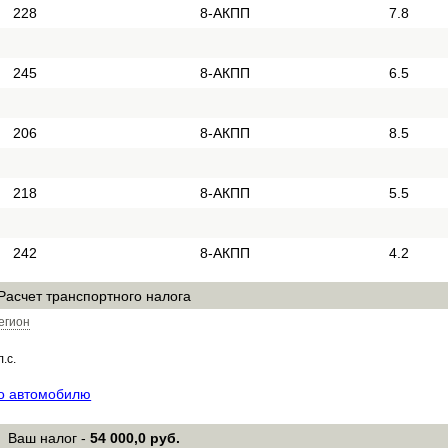
228
8-АКПП
7.8
245
8-АКПП
6.5
206
8-АКПП
8.5
218
8-АКПП
5.5
242
8-АКПП
4.2
Расчет транспортного налога
егион
л.с.
по автомобилю
Ваш налог -
54 000,0 руб.