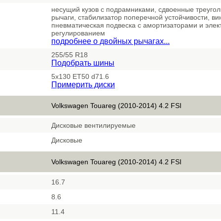
несущий кузов с подрамниками, сдвоенные треуго
рычаги, стабилизатор поперечной устойчивости, в
пневматическая подвеска с амортизаторами и эле
регулированием
подробнее о двойных рычагах...
255/55 R18
Подобрать шины
5x130 ET50 d71.6
Примерить диски
Volkswagen Touareg (2010-2014) 4.2 FSI
Дисковые вентилируемые
Дисковые
Volkswagen Touareg (2010-2014) 4.2 FSI
16.7
8.6
11.4