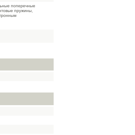
льные поперечные
интовые пружины,
ктронным