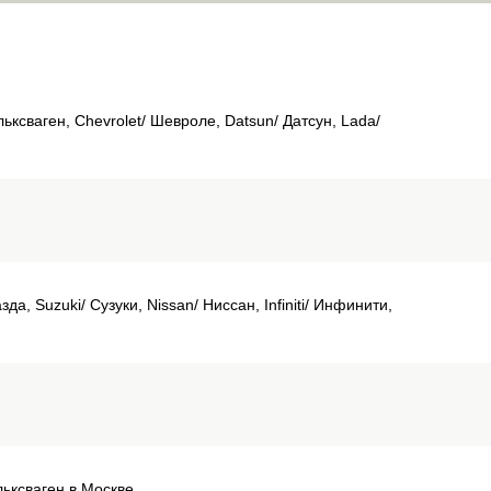
льксваген, Chevrolet/ Шевроле, Datsun/ Датсун, Lada/
а, Suzuki/ Сузуки, Nissan/ Ниссан, Infiniti/ Инфинити,
льксваген в Москве