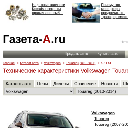
Надежные запчасти
Почему топ-
Komatsu: секреты
менеджеры
правильного выб ...
предпочитают
трансфер вместо
Страхование
Газета-
А
.ru
ответственности: все,
что нужно знать ...
Четве
Продать авто
Купить авто
Главная
>
Каталог авто
>
Volkswagen
>
Touareg (2010-2014)
>
4.2 FSI
Технические характеристики Volkswagen Touare
Каталог авто
Цены
Дилеры
Сравнение
Новости
Ши
Volkswagen
Touareg
Touareg (2007-20