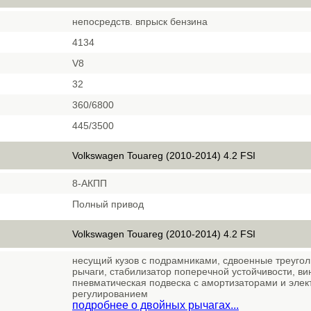
непосредств. впрыск бензина
4134
V8
32
360/6800
445/3500
Volkswagen Touareg (2010-2014) 4.2 FSI
8-АКПП
Полный привод
Volkswagen Touareg (2010-2014) 4.2 FSI
несущий кузов с подрамниками, сдвоенные треуго
рычаги, стабилизатор поперечной устойчивости, в
пневматическая подвеска с амортизаторами и эле
регулированием
подробнее о двойных рычагах...