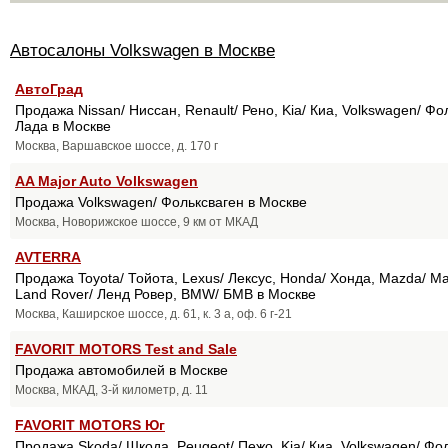
Автосалоны Volkswagen в Москве
АвтоГрад
Продажа Nissan/ Ниссан, Renault/ Рено, Kia/ Киа, Volkswagen/ Фо
Лада в Москве
Москва, Варшавское шоссе, д. 170 г
AA Major Auto Volkswagen
Продажа Volkswagen/ Фольксваген в Москве
Москва, Новорижское шоссе, 9 км от МКАД
AVTERRA
Продажа Toyota/ Тойота, Lexus/ Лексус, Honda/ Хонда, Mazda/ Мазд
Land Rover/ Ленд Ровер, BMW/ БМВ в Москве
Москва, Каширское шоссе, д. 61, к. 3 а, оф. 6 г-21
FAVORIT MOTORS Test and Sale
Продажа автомобилей в Москве
Москва, МКАД, 3-й километр, д. 11
FAVORIT MOTORS Юг
Продажа Skoda/ Шкода, Peugeot/ Пежо, Kia/ Киа, Volkswagen/ Фо