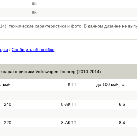
95
85
4), технические характеристики и фото. В данном дизайне не выпу
адки
/
Сообщить об ошибке
е характеристики Volkswagen Touareg (2010-2014)
. км/ч
КПП
до 100 км/ч, с.
240
8-АКПП
6.5
220
8-АКПП
8.4