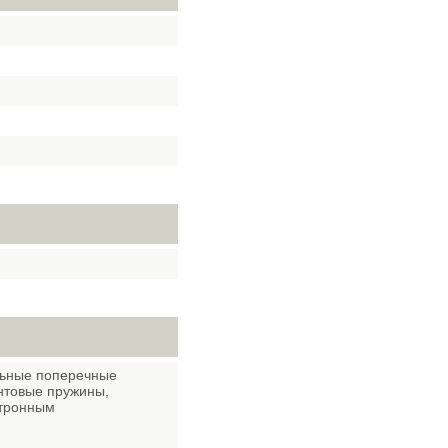
льные поперечные
интовые пружины,
ктронным