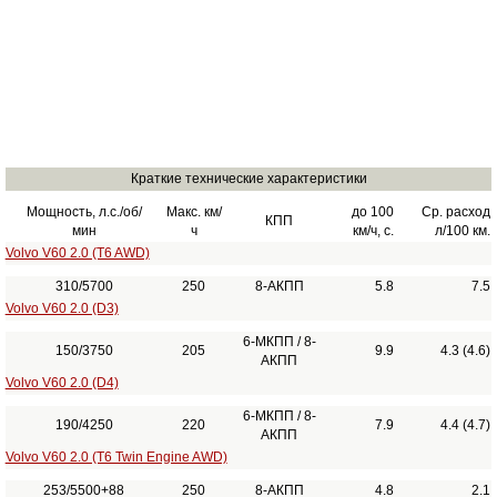
Краткие технические характеристики
Мощность, л.с./об/
Макс. км/
до 100
Ср. расход
КПП
мин
ч
км/ч, с.
л/100 км.
Volvo V60 2.0 (T6 AWD)
310/5700
250
8-АКПП
5.8
7.5
Volvo V60 2.0 (D3)
6-МКПП / 8-
150/3750
205
9.9
4.3 (4.6)
АКПП
Volvo V60 2.0 (D4)
6-МКПП / 8-
190/4250
220
7.9
4.4 (4.7)
АКПП
Volvo V60 2.0 (T6 Twin Engine AWD)
253/5500+88
250
8-АКПП
4.8
2.1