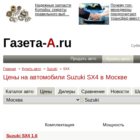
Надежные запчасти
Почему топ-
Komatsu: секреты
менеджеры
правильного выб ...
предпочитают
трансфер вместо
Страхование
Газета-
А
.ru
ответственности: все,
что нужно знать ...
Суббо
Продать авто
Купить авто
Главная
>
Купить авто
>
Suzuki
>
SX4
Цены на автомобили Suzuki SX4 в Москве
Каталог авто
Цены
Дилеры
Сравнение
Новости
Ши
Комплектация
Мощность
Suzuki SX4 1.6