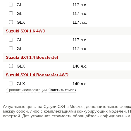
GL
117 л.с.
GL
117 л.с.
GLX
117 л.с.
Suzuki SX4 1.6 4WD
GL
117 л.с.
GL
117 л.с.
Suzuki SX4 1.4 BoosterJet
GLX
140 л.с.
Suzuki SX4 1.4 BoosterJet 4WD
GLX
140 л.с.
Сравнить комплектации
Очистить список
Актуальные цены на Сузуки СХ4 в Москве, дополнительные скидк
между собой, либо с комплектациями конкурирующих моделей. П
офертой. Для уточнения стоимости обращайтесь к официальным