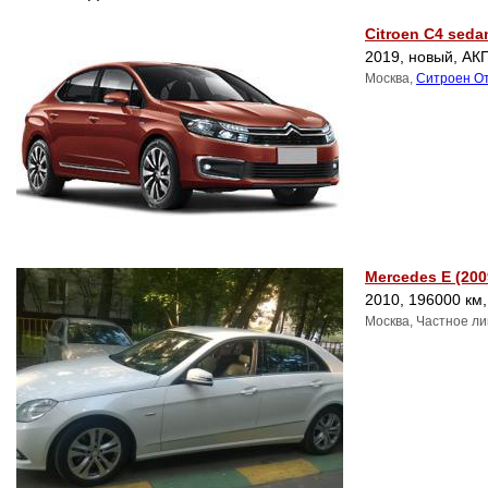
Citroen C4 seda
2019, новый, АКП
Москва,
Ситроен О
Mercedes E (200
2010, 196000 км
Москва, Частное л