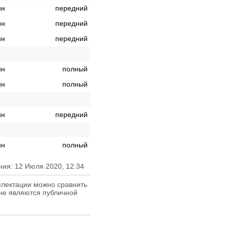
ин
передний
ин
передний
ин
передний
ин
полный
ин
полный
ин
передний
ин
полный
ния: 12 Июля 2020, 12:34
плектации можно сравнить
не являются публичной