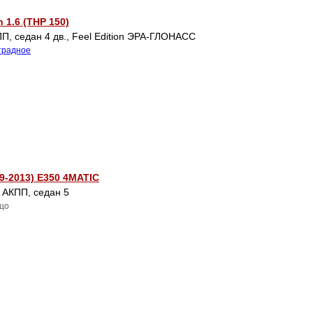
n 1.6 (THP 150)
П, cедан 4 дв., Feel Edition ЭРА-ГЛОНАСС
традное
9-2013) E350 4MATIC
, АКПП, cедан 5
ицо