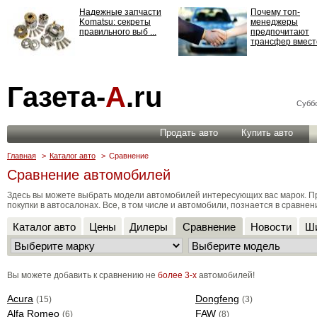
Надежные запчасти
Почему топ-
Komatsu: секреты
менеджеры
правильного выб ...
предпочитают
трансфер вместо
Страхование
Газета-
А
.ru
ответственности: все,
что нужно знать ...
Суббо
Продать авто
Купить авто
Главная
>
Каталог авто
>
Сравнение
Сравнение автомобилей
Здесь вы можете выбрать модели автомобилей интересующих вас марок. 
покупки в автосалонах. Все, в том числе и автомобили, познается в сравнен
Каталог авто
Цены
Дилеры
Сравнение
Новости
Ши
Вы можете добавить к сравнению не
более 3-х
автомобилей!
Acura
Dongfeng
(15)
(3)
Alfa Romeo
FAW
(6)
(8)