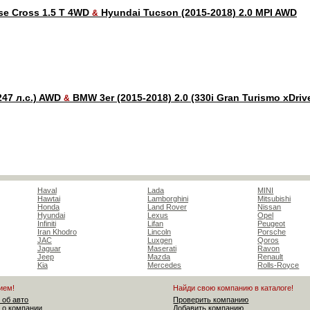
pse Cross 1.5 T 4WD
Hyundai Tucson (2015-2018) 2.0 MPI AWD
&
(247 л.с.) AWD
BMW 3er (2015-2018) 2.0 (330i Gran Turismo xDriv
&
Haval
Lada
MINI
Hawtai
Lamborghini
Mitsubishi
Honda
Land Rover
Nissan
Hyundai
Lexus
Opel
Infiniti
Lifan
Peugeot
Iran Khodro
Lincoln
Porsche
JAC
Luxgen
Qoros
Jaguar
Maserati
Ravon
Jeep
Mazda
Renault
Kia
Mercedes
Rolls-Royce
ием!
Найди свою компанию в каталоге!
 об авто
Проверить компанию
 о компании
Добавить компанию