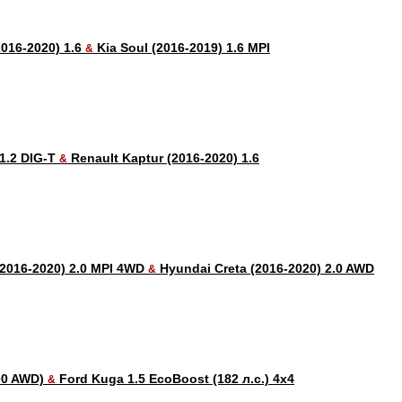
2016-2020) 1.6
Kia Soul (2016-2019) 1.6 MPI
&
1.2 DIG-T
Renault Kaptur (2016-2020) 1.6
&
(2016-2020) 2.0 MPI 4WD
Hyundai Creta (2016-2020) 2.0 AWD
&
200 AWD)
Ford Kuga 1.5 EcoBoost (182 л.с.) 4x4
&