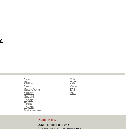
e)
Seat
Volvo
Skoda
ZAZ
Smart
Zotye
SsangYong
ГАЗ
Subaru
УАЗ
Suzuki
Tagaz
Tesla
Toyota
Volkswagen
Напиши нам!
Задать вопрос
/
FAQ
Предложить сотрудничество