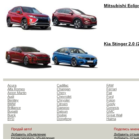
Mitsubishi Ecli
Kia Stinger 2.0 
Acura
Cadillac
FAW
Alfa Romeo
Changan
Ferrari
Aston Martin
Chery
Fiat
Audi
Chevrolet
Ford
Bentley
Chrysler
Foton
BMW
Citroen
Geely
Brilliance
Daewoo
Genesis
Bugatti
Datsun
GMC
Buick
Dodge
Great Wall
BYD
Dongfeng
Haima
Продай авто!
Поделись мнен
Добавить объявление
Добавить отзыв
Редактировать объявление
Добавить отзыв