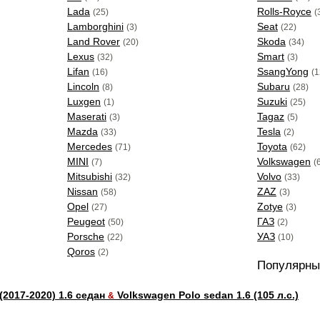
Lada
Rolls-Royce
(25)
(
Lamborghini
Seat
(3)
(22)
Land Rover
Skoda
(20)
(34)
Lexus
Smart
(32)
(3)
Lifan
SsangYong
(16)
(1
Lincoln
Subaru
(8)
(28)
Luxgen
Suzuki
(1)
(25)
Maserati
Tagaz
(3)
(5)
Mazda
Tesla
(33)
(2)
Mercedes
Toyota
(71)
(62)
MINI
Volkswagen
(7)
(
Mitsubishi
Volvo
(32)
(33)
Nissan
ZAZ
(58)
(3)
Opel
Zotye
(27)
(3)
Peugeot
ГАЗ
(50)
(2)
Porsche
УАЗ
(22)
(10)
Qoros
(2)
Популярны
 (2017-2020) 1.6 седан
Volkswagen Polo sedan 1.6 (105 л.с.)
&