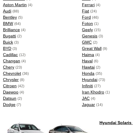
Aston Martin
Ferrari
(4)
(4)
Audi
Fiat
(88)
(24)
Bentley
Ford
(5)
(46)
BMW
Foton
(64)
(1)
Brilliance
Geely
(4)
(15)
Bugatti
Genesis
(2)
(3)
Buick
GMC
(3)
(2)
BYD
Great Wall
(3)
(9)
Cadillac
Haima
(12)
(4)
Changan
Haval
(4)
(6)
Chery
Hawtai
(23)
(2)
Chevrolet
Honda
(36)
(35)
Chrysler
Hyundai
(8)
(73)
Citroen
Infiniti
(42)
(27)
Daewoo
Iran Khodro
(4)
(1)
Datsun
JAC
(2)
(4)
Dodge
Jaguar
(7)
(14)
Hyundai Solaris