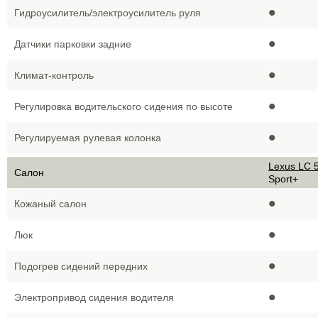
•
Гидроусилитель/электроусилитель руля
•
Датчики парковки задние
•
Климат-контроль
•
Регулировка водительского сидения по высоте
•
Регулируемая рулевая колонка
Lexus LC 5
Салон
Sport+
•
Кожаный салон
•
Люк
•
Подогрев сидений передних
•
Электропривод сидения водителя