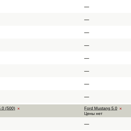
–
–
–
–
–
–
–
–
.0 (500)
Ford Mustang 5.0
×
×
Цены нет
–