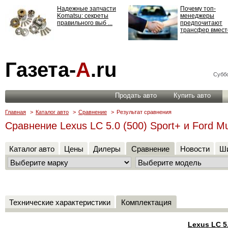
Надежные запчасти
Почему топ-
Komatsu: секреты
менеджеры
правильного выб ...
предпочитают
трансфер вместо
Страхование
Газета-
А
.ru
ответственности: все,
что нужно знать ...
Суббо
Продать авто
Купить авто
Главная
>
Каталог авто
>
Сравнение
>
Результат сравнения
Сравнение Lexus LC 5.0 (500) Sport+ и Ford M
Каталог авто
Цены
Дилеры
Сравнение
Новости
Ши
Технические характеристики
Комплектация
Lexus LC 5.