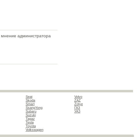
ое мнение администратора
Seat
Volvo
Skoda
ZAZ
Smart
Zotye
SsangYong
ГАЗ
Subaru
УАЗ
Suzuki
Tagaz
Tesla
Toyota
Volkswagen