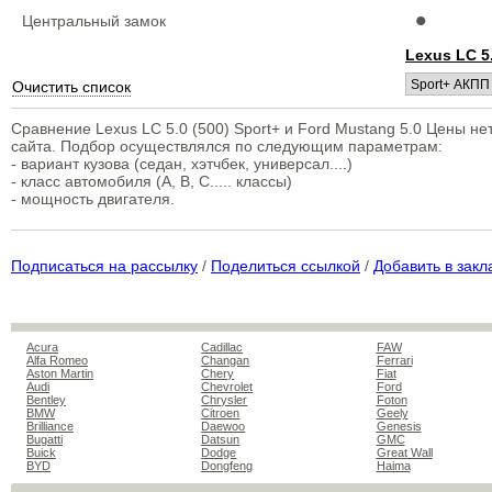
•
Центральный замок
Lexus LC 5.
Очистить список
Сравнение Lexus LC 5.0 (500) Sport+ и Ford Mustang 5.0 Цены н
сайта. Подбор осуществлялся по следующим параметрам:
- вариант кузова (седан, хэтчбек, универсал....)
- класс автомобиля (A, B, C..... классы)
- мощность двигателя.
Подписаться на рассылку
/
Поделиться ссылкой
/
Добавить в закл
Acura
Cadillac
FAW
Alfa Romeo
Changan
Ferrari
Aston Martin
Chery
Fiat
Audi
Chevrolet
Ford
Bentley
Chrysler
Foton
BMW
Citroen
Geely
Brilliance
Daewoo
Genesis
Bugatti
Datsun
GMC
Buick
Dodge
Great Wall
BYD
Dongfeng
Haima