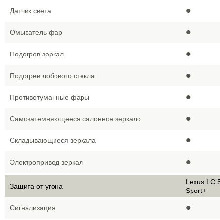
•
Датчик света
•
Омыватель фар
•
Подогрев зеркал
•
Подогрев лобового стекла
•
Противотуманные фары
•
Самозатемняющееся салонное зеркало
•
Складывающиеся зеркала
•
Электропривод зеркал
Lexus LC 5
Защита от угона
Sport+
•
Сигнализация