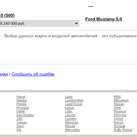
–
0 (500)
Ford Mustang 5.0
ет . Выбор данных марок и моделей автомобилей - это субъективн
адки
/
Сообщить об ошибке
Haval
Lada
MINI
Hawtai
Lamborghini
Mitsubishi
Honda
Land Rover
Nissan
Hyundai
Lexus
Opel
Infiniti
Lifan
Peugeot
Iran Khodro
Lincoln
Porsche
JAC
Luxgen
Qoros
Jaguar
Maserati
Ravon
Jeep
Mazda
Renault
Kia
Mercedes
Rolls-Royce