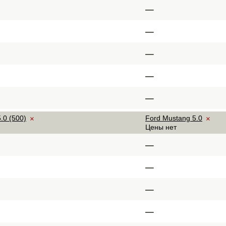
–
–
–
–
–
.0 (500)
Ford Mustang 5.0
×
×
Цены нет
–
–
–
–