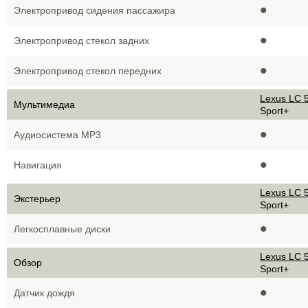
•
Электропривод сидения пассажира
•
Электропривод стекол задних
•
Электропривод стекол передних
Lexus LC 5
Мультимедиа
Sport+
•
Аудиосистема MP3
•
Навигация
Lexus LC 5
Экстерьер
Sport+
•
Легкосплавные диски
Lexus LC 5
Обзор
Sport+
•
Датчик дождя