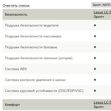
Очистить список
Lexus LC 5
Безопасность
Sport+
•
Подушка безопасности водителя
•
Подушка безопасности пассажира
•
Подушки безопасности боковые
•
Подушки безопасности оконные (шторки)
•
Система ABS
•
Система контроля давления в шинах
•
Система курсовой устойчивости (DSC/ESP/VSC)
Lexus LC 5
Комфорт
Sport+