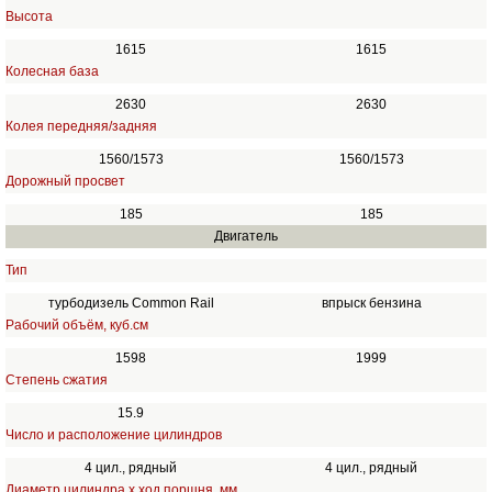
Высота
1615
1615
Колесная база
2630
2630
Колея передняя/задняя
1560/1573
1560/1573
Дорожный просвет
185
185
Двигатель
Тип
турбодизель Common Rail
впрыск бензина
Рабочий объём, куб.см
1598
1999
Степень сжатия
15.9
Число и расположение цилиндров
4 цил., рядный
4 цил., рядный
Диаметр цилиндра х ход поршня, мм