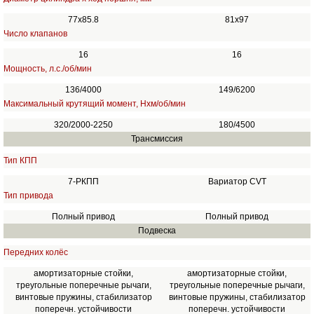
77x85.8
81x97
Число клапанов
16
16
Мощность, л.с./об/мин
136/4000
149/6200
Максимальный крутящий момент, Нхм/об/мин
320/2000-2250
180/4500
Трансмиссия
Тип КПП
7-РКПП
Вариатор CVT
Тип привода
Полный привод
Полный привод
Подвеска
Передних колёс
амортизаторные стойки,
амортизаторные стойки,
треугольные поперечные рычаги,
треугольные поперечные рычаги,
винтовые пружины, стабилизатор
винтовые пружины, стабилизатор
поперечн. устойчивости
поперечн. устойчивости