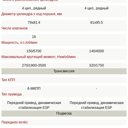
4 цил., рядный
4 цил., рядный
Диаметр цилиндра х ход поршня, мм
79х81.4
81х95.5
Число клапанов
16
Мощность, л.с./об/мин
150/5700
140/4000
Максимальный крутящий момент, Нхм/об/мин
270/1900-3500
320/1750
Трансмиссия
Тип КПП
6-МКПП
-
Тип привода
Передний привод, динамическая
Передний привод, динамическая
стабилизация ESP
стабилизация ESP
Подвеска
Передних колёс