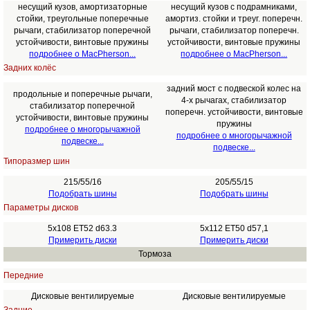
несущий кузов, амортизаторные
несущий кузов с подрамниками,
стойки, треугольные поперечные
амортиз. стойки и треуг. поперечн.
рычаги, стабилизатор поперечной
рычаги, стабилизатор поперечн.
устойчивости, винтовые пружины
устойчивости, винтовые пружины
подробнее о MacPherson...
подробнее о MacPherson...
Задних колёс
задний мост с подвеской колес на
продольные и поперечные рычаги,
4-х рычагах, стабилизатор
стабилизатор поперечной
поперечн. устойчивости, винтовые
устойчивости, винтовые пружины
пружины
подробнее о многорычажной
подробнее о многорычажной
подвеске...
подвеске...
Типоразмер шин
215/55/16
205/55/15
Подобрать шины
Подобрать шины
Параметры дисков
5x108 ET52 d63.3
5x112 ET50 d57,1
Примерить диски
Примерить диски
Тормоза
Передние
Дисковые вентилируемые
Дисковые вентилируемые