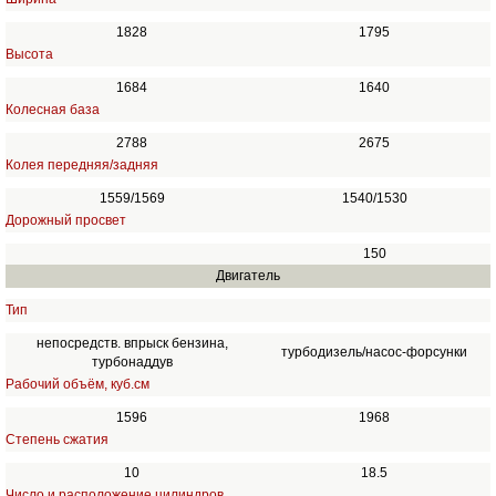
1828
1795
Высота
1684
1640
Колесная база
2788
2675
Колея передняя/задняя
1559/1569
1540/1530
Дорожный просвет
150
Двигатель
Тип
непосредств. впрыск бензина,
турбодизель/насос-форсунки
турбонаддув
Рабочий объём, куб.см
1596
1968
Степень сжатия
10
18.5
Число и расположение цилиндров