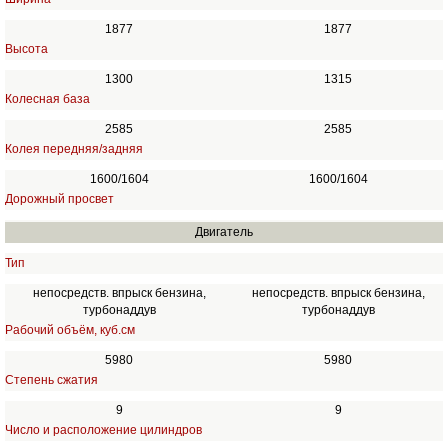
1877
1877
Высота
1300
1315
Колесная база
2585
2585
Колея передняя/задняя
1600/1604
1600/1604
Дорожный просвет
Двигатель
Тип
непосредств. впрыск бензина,
непосредств. впрыск бензина,
турбонаддув
турбонаддув
Рабочий объём, куб.см
5980
5980
Степень сжатия
9
9
Число и расположение цилиндров