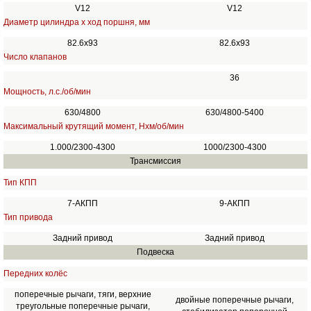
V12
V12
Диаметр цилиндра х ход поршня, мм
82.6х93
82.6x93
Число клапанов
36
Мощность, л.с./об/мин
630/4800
630/4800-5400
Максимальный крутящий момент, Нхм/об/мин
1.000/2300-4300
1000/2300-4300
Трансмиссия
Тип КПП
7-АКПП
9-АКПП
Тип привода
Задний привод
Задний привод
Подвеска
Передних колёс
поперечные рычаги, тяги, верхние
двойные поперечные рычаги,
треугольные поперечные рычаги,