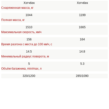
Хэтчбек
Хэтчбек
Снаряженная масса, кг
1044
1199
Полная масса, кг
1510
1665
Максимальная скорость, км/ч
156
164
Время разгона с места до 100 км/ч, с
14.5
14.8
Минимальный радиус поворота, м
5
5.3
Объём багажника, min/max, л
320/1200
285/1090