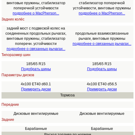
винтовые пружины, стабилизатор
стабилизатор поперечной
поперечной устойчивости
устойчивости, винтовые пружины
подробнее о MacPherson...
подробнее о MacPherson...
Задних колёс
задний мост с подвеской колес на
соединенных продольных рычагах,
продольные взаимосвязанные
винтовые пружины, стабилизатор
рычаги, винтовые пружины
поперечн. устойчивости
подробнее о связанных рычагах...
подробнее о связанных рычагах...
Типоразмер шин
185/65 R15
185/65 R15
Подобрать шины
Подобрать шины
Параметры дисков
4x100 ET40 d60.1
4x100 ET40 d56.5
Примерить диски
Примерить диски
Тормоза
Передние
Дисковые вентилируемые
Дисковые вентилируемые
Задние
Барабанные
Барабанные
Расход топлива по нормам