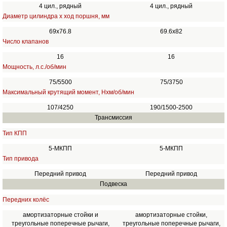
4 цил., рядный
4 цил., рядный
Диаметр цилиндра х ход поршня, мм
69х76.8
69.6x82
Число клапанов
16
16
Мощность, л.с./об/мин
75/5500
75/3750
Максимальный крутящий момент, Нхм/об/мин
107/4250
190/1500-2500
Трансмиссия
Тип КПП
5-МКПП
5-МКПП
Тип привода
Передний привод
Передний привод
Подвеска
Передних колёс
амортизаторные стойки и
амортизаторные стойки,
треугольные поперечные рычаги,
треугольные поперечные рычаги,