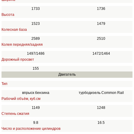
1733
1736
Высота
1523
1479
Колесная база
2589
2510
Колея передняя/задняя
1497/1486
1472/1464
Дорожный просвет
155
Двигатель
Тип
впрыск бензина
турбодизель Common Rail
Рабочий объём, куб.см
1149
1248
Степень сжатия
9.8
16.5
Число и расположение цилиндров