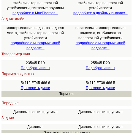
стабилизатор поперечной
стабилизатор поперечной
устойчивости, винтовые пружины
устойчивости
подробнее о MacPherson...
подробнее о двойных рычагах...
Задних колёс
многорычажная подвеска заднего
независимая многорычажная
моста, стабилизатор поперечной
подвеска, стабилизатор
устойчивости
поперечной устойчивости
подробнее о многорычажной
подробнее о многорычажной
подвеске...
подвеске...
Типоразмер шин
235/45 R19
255/45 R20
Подобрать шины
Подобрать шины
Параметры дисков
5x112 ET45 d66.6
5x112 ET39 d66.5
Примерить диски
Примерить диски
Тормоза
Передние
Дисковые вентилируемые
Дисковые вентилируемые
Задние
Дисковые
Дисковые вентилируемые
Расход топлива по нормам