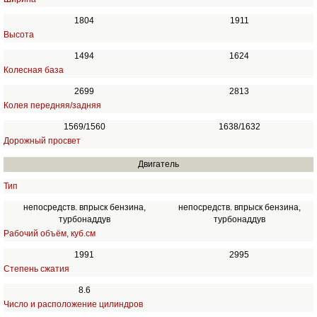
1804
1911
Высота
1494
1624
Колесная база
2699
2813
Колея передняя/задняя
1569/1560
1638/1632
Дорожный просвет
Двигатель
Тип
непосредств. впрыск бензина,
непосредств. впрыск бензина,
турбонаддув
турбонаддув
Рабочий объём, куб.см
1991
2995
Степень сжатия
8.6
Число и расположение цилиндров