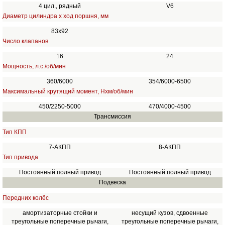
4 цил., рядный
V6
Диаметр цилиндра х ход поршня, мм
83х92
Число клапанов
16
24
Мощность, л.с./об/мин
360/6000
354/6000-6500
Максимальный крутящий момент, Нхм/об/мин
450/2250-5000
470/4000-4500
Трансмиссия
Тип КПП
7-АКПП
8-АКПП
Тип привода
Постоянный полный привод
Постоянный полный привод
Подвеска
Передних колёс
амортизаторные стойки и
несущий кузов, сдвоенные
треугольные поперечные рычаги,
треугольные поперечные рычаги,