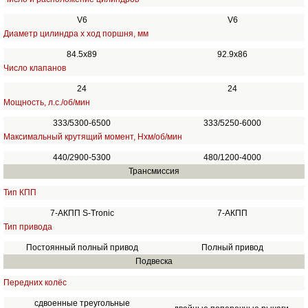
V6
V6
Диаметр цилиндра х ход поршня, мм
84.5х89
92.9х86
Число клапанов
24
24
Мощность, л.с./об/мин
333/5300-6500
333/5250-6000
Максимальный крутящий момент, Нхм/об/мин
440/2900-5300
480/1200-4000
Трансмиссия
Тип КПП
7-АКПП S-Tronic
7-АКПП
Тип привода
Постоянный полный привод
Полный привод
Подвеска
Передних колёс
сдвоенные треугольные