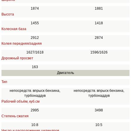
1874
1881
Высота
1455
1418
Колесная база
2912
2874
Колея передняя/задняя
1627/1618
1596/1626
Дорожный просвет
163
Двигатель
Тип
непосредств. впрыск бензина,
непосредств. впрыск бензина,
турбонаддув
турбонаддув
Рабочий объём, куб.см
2995
3498
Степень сжатия
10.8
10.5
Число и расположение цилиндров