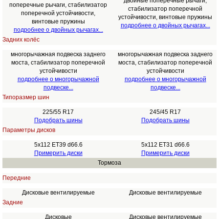
двойные поперечные рычаги,
поперечные рычаги, стабилизатор
стабилизатор поперечной
поперечной устойчивости,
устойчивости, винтовые пружины
винтовые пружины
подробнее о двойных рычагах...
подробнее о двойных рычагах...
Задних колёс
многорычажная подвеска заднего
многорычажная подвеска заднего
моста, стабилизатор поперечной
моста, стабилизатор поперечной
устойчивости
устойчивости
подробнее о многорычажной
подробнее о многорычажной
подвеске...
подвеске...
Типоразмер шин
225/55 R17
245/45 R17
Подобрать шины
Подобрать шины
Параметры дисков
5x112 ET39 d66.6
5x112 ET31 d66.6
Примерить диски
Примерить диски
Тормоза
Передние
Дисковые вентилируемые
Дисковые вентилируемые
Задние
Дисковые
Дисковые вентилируемые