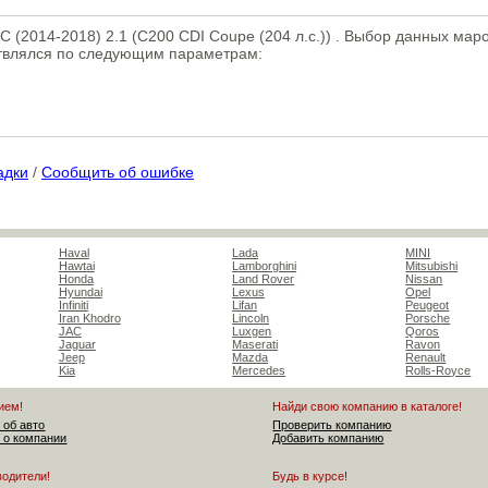
C (2014-2018) 2.1 (C200 CDI Coupe (204 л.с.)) . Выбор данных мар
ствлялся по следующим параметрам:
адки
/
Сообщить об ошибке
Haval
Lada
MINI
Hawtai
Lamborghini
Mitsubishi
Honda
Land Rover
Nissan
Hyundai
Lexus
Opel
Infiniti
Lifan
Peugeot
Iran Khodro
Lincoln
Porsche
JAC
Luxgen
Qoros
Jaguar
Maserati
Ravon
Jeep
Mazda
Renault
Kia
Mercedes
Rolls-Royce
ием!
Найди свою компанию в каталоге!
 об авто
Проверить компанию
 о компании
Добавить компанию
водители!
Будь в курсе!