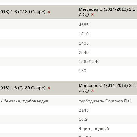
Mercedes C (2014-2018) 2.1
2018) 1.6 (C180 Coupe)
×
л.с.))
×
4686
1810
1405
2840
1563/1546
130
Mercedes C (2014-2018) 2.1
2018) 1.6 (C180 Coupe)
×
л.с.))
×
к бензина, турбонаддув
турбодизель Common Rail
2143
16.2
4 цил., рядный