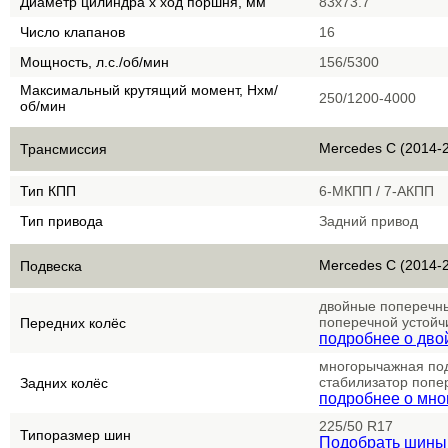
Диаметр цилиндра х ход поршня, мм
83x73.7
Число клапанов
16
Мощность, л.с./об/мин
156/5300
Максимальный крутящий момент, Нхм/
250/1200-4000
об/мин
Mercedes C (2014-
Трансмиссия
Тип КПП
6-МКПП / 7-АКПП
Тип привода
Задний привод
Mercedes C (2014-
Подвеска
двойные поперечны
поперечной устойч
Передних колёс
подробнее о двой
многорычажная под
стабилизатор попе
Задних колёс
подробнее о мно
225/50 R17
Типоразмер шин
Подобрать шины