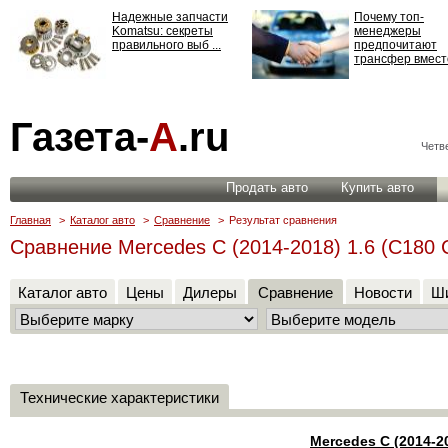
Надежные запчасти
Почему топ-
Komatsu: секреты
менеджеры
правильного выб ...
предпочитают
трансфер вместо
Страхование
Газета-
А
.ru
ответственности: все,
что нужно знать ...
Четве
Продать авто
Купить авто
Главная
>
Каталог авто
>
Сравнение
>
Результат сравнения
Сравнение Mercedes C (2014-2018) 1.6 (C180 C
Каталог авто
Цены
Дилеры
Сравнение
Новости
Ши
Технические характеристики
Mercedes C (2014-2