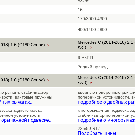
83х99
16
170/3000-4300
400/1400-2800
Mercedes C (2014-2018) 2.1
2018) 1.6 (C180 Coupe)
×
л.с.))
×
9-АКПП
Задний привод
Mercedes C (2014-2018) 2.1
2018) 1.6 (C180 Coupe)
×
л.с.))
×
е рычаги, стабилизатор
двойные поперечные рычаги
ивости, винтовые пружины
поперечной устойчивости, 
ных рычагах...
подробнее о двойных рыч
веска заднего моста,
многорычажная подвеска за
речной устойчивости
стабилизатор поперечной ус
горычажной подвеске...
подробнее о многорычажн
225/50 R17
Подобрать шины