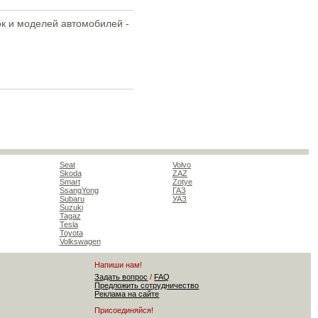
ок и моделей автомобилей -
Seat
Volvo
Skoda
ZAZ
Smart
Zotye
SsangYong
ГАЗ
Subaru
УАЗ
Suzuki
Tagaz
Tesla
Toyota
Volkswagen
Напиши нам!
Задать вопрос
/
FAQ
Предложить сотрудничество
Реклама на сайте
Присоединяйся!