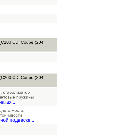
 (C200 CDI Coupe (204
 (C200 CDI Coupe (204
, стабилизатор
винтовые пружины
агах...
днего моста,
тойчивости
ой подвеске...