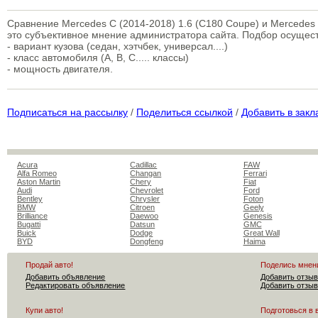
Сравнение Mercedes C (2014-2018) 1.6 (C180 Coupe) и Mercedes 
это субъективное мнение администратора сайта. Подбор осуще
- вариант кузова (седан, хэтчбек, универсал....)
- класс автомобиля (A, B, C..... классы)
- мощность двигателя.
Подписаться на рассылку
/
Поделиться ссылкой
/
Добавить в закл
Acura
Cadillac
FAW
Alfa Romeo
Changan
Ferrari
Aston Martin
Chery
Fiat
Audi
Chevrolet
Ford
Bentley
Chrysler
Foton
BMW
Citroen
Geely
Brilliance
Daewoo
Genesis
Bugatti
Datsun
GMC
Buick
Dodge
Great Wall
BYD
Dongfeng
Haima
Продай авто!
Поделись мнен
Добавить объявление
Добавить отзыв
Редактировать объявление
Добавить отзыв
Купи авто!
Подготовься в 