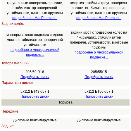
треугольные поперечные рычаги,
амортиз. стойки и треуг. поперечн.
стабилизатор поперечной
рычаги, стабилизатор поперечн.
устойчивости, винтовые пружины
устойчивости, винтовые пружины
подробнее о MacPherson...
подробнее о MacPherson...
Задних колёс
задний мост с подвеской колес на
многорычажная подвеска заднего
4-х рычагах, стабилизатор
моста, стабилизатор поперечной
поперечн. устойчивости, винтовые
устойчивости
пружины
подробнее о многорычажной
подробнее о многорычажной
подвеске...
подвеске...
Типоразмер шин
205/60 R16
205/55/15
Подобрать шины
Подобрать шины
Параметры дисков
5x112 ET43 d57.1
5x112 ET50 d57,1
Примерить диски
Примерить диски
Тормоза
Передние
Дисковые вентилируемые
Дисковые вентилируемые
Задние