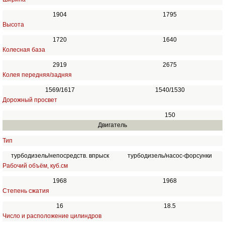
1904
1795
Высота
1720
1640
Колесная база
2919
2675
Колея передняя/задняя
1569/1617
1540/1530
Дорожный просвет
150
Двигатель
Тип
турбодизель/непосредств. впрыск
турбодизель/насос-форсунки
Рабочий объём, куб.см
1968
1968
Степень сжатия
16
18.5
Число и расположение цилиндров