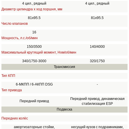
4 цил., рядный
4 цил., рядный
Диаметр цилиндра х ход поршня, мм
81x95.5
81х95.5
Число клапанов
16
Мощность, л.с./об/мин
150/3500
140/4000
Максимальный крутящий момент, Нхм/об/мин
340/1750-3000
320/1750
Трансмиссия
Тип КПП
6-МКПП / 6-АКПП DSG
-
Тип привода
Передний привод, динамическая
Передний привод
стабилизация ESP
Подвеска
Передних колёс
амортизаторные стойки,
несущий кузов с подрамниками,