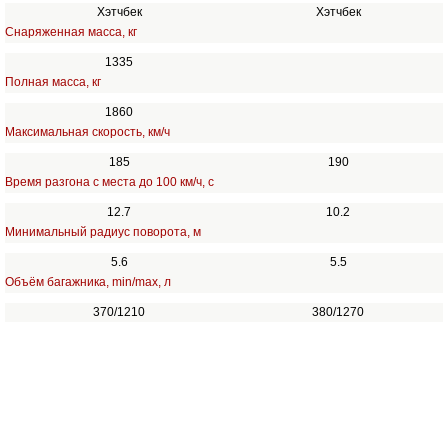
Хэтчбек
Хэтчбек
Снаряженная масса, кг
1335
Полная масса, кг
1860
Максимальная скорость, км/ч
185
190
Время разгона с места до 100 км/ч, с
12.7
10.2
Минимальный радиус поворота, м
5.6
5.5
Объём багажника, min/max, л
370/1210
380/1270