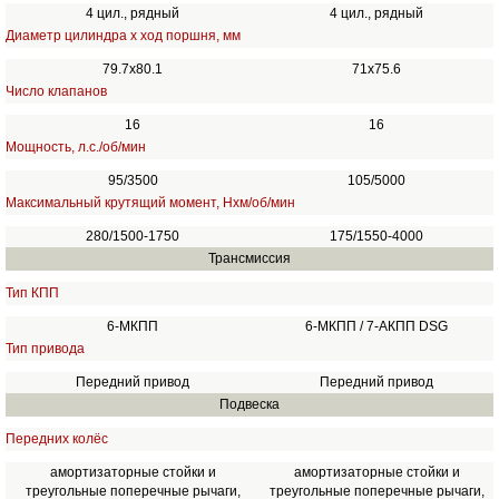
4 цил., рядный
4 цил., рядный
Диаметр цилиндра х ход поршня, мм
79.7x80.1
71х75.6
Число клапанов
16
16
Мощность, л.с./об/мин
95/3500
105/5000
Максимальный крутящий момент, Нхм/об/мин
280/1500-1750
175/1550-4000
Трансмиссия
Тип КПП
6-МКПП
6-МКПП / 7-АКПП DSG
Тип привода
Передний привод
Передний привод
Подвеска
Передних колёс
амортизаторные стойки и
амортизаторные стойки и
треугольные поперечные рычаги,
треугольные поперечные рычаги,