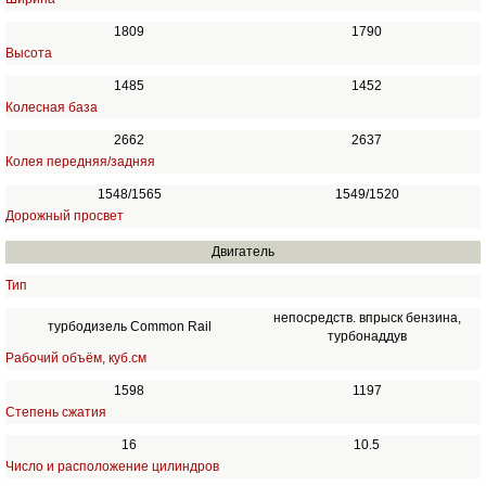
1809
1790
Высота
1485
1452
Колесная база
2662
2637
Колея передняя/задняя
1548/1565
1549/1520
Дорожный просвет
Двигатель
Тип
непосредств. впрыск бензина,
турбодизель Common Rail
турбонаддув
Рабочий объём, куб.см
1598
1197
Степень сжатия
16
10.5
Число и расположение цилиндров