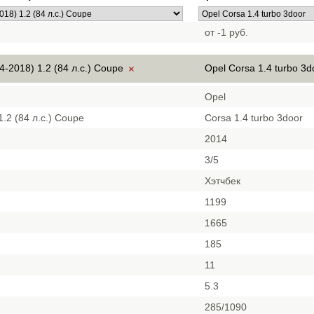
от -1 руб.
4-2018) 1.2 (84 л.с.) Coupe
Opel Corsa 1.4 turbo 3
×
Opel
1.2 (84 л.с.) Coupe
Corsa 1.4 turbo 3door
2014
3/5
Хэтчбек
1199
1665
185
11
5.3
285/1090