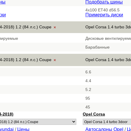
ины
Подобрать шины
4x100 ET40 d56.5
ски
Примерить диски
4-2018) 1.2 (84 л.с.) Coupe
Opel Corsa 1.4 turbo 3
×
лируемые
Дисковые вентилируем
Барабанные
4-2018) 1.2 (84 л.с.) Coupe
Opel Corsa 1.4 turbo 3
×
6.6
4.4
5.2
95
45
4-2018)
Opel Corsa
yundai
/
Цены
Автосалоны Opel
/
Ц