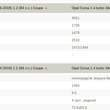
4-2018) 1.2 (84 л.с.) Coupe
Opel Corsa 1.4 turbo 3
×
4021
1736
1479
2510
1472/1464
-
4-2018) 1.2 (84 л.с.) Coupe
Opel Corsa 1.4 turbo 3
×
непосредств. впрыск б
1364
9.5
4 цил., рядный
72.5x82.6