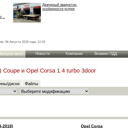
Дежурный эвакуатор:
особенности услуги
 ...
рг, 06 Августа 2026 года, 12:33
Новости
Компании
Экзамен ПДД
Каталог авто
) Coupe и Opel Corsa 1.4 turbo 3door
ны/диски
Файлы
4-2018)
Opel Corsa