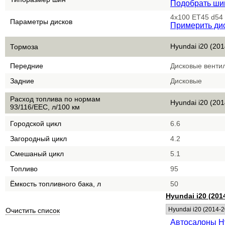
Подобрать ш
4x100 ET45 d54
Параметры дисков
Примерить ди
Hyundai i20 (201
Тормоза
Передние
Дисковые венти
Задние
Дисковые
Расход топлива по нормам
Hyundai i20 (201
93/116/EEC, л/100 км
Городской цикл
6.6
Загородный цикл
4.2
Смешаный цикл
5.1
Топливо
95
Ёмкость топливного бака, л
50
Hyundai i20 (201
Очистить список
Автосалоны H