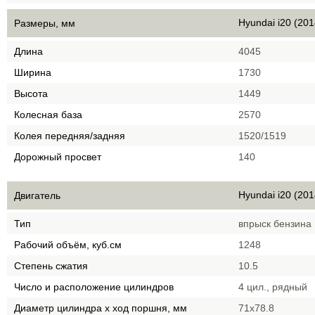
Hyundai i20 (201
Размеры, мм
Длина
4045
Ширина
1730
Высота
1449
Колесная база
2570
Колея передняя/задняя
1520/1519
Дорожный просвет
140
Hyundai i20 (201
Двигатель
Тип
впрыск бензина
Рабочий объём, куб.см
1248
Степень сжатия
10.5
Число и расположение цилиндров
4 цил., рядный
Диаметр цилиндра х ход поршня, мм
71х78.8