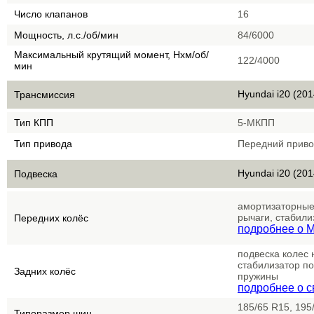
Число клапанов
16
Мощность, л.с./об/мин
84/6000
Максимальный крутящий момент, Нхм/об/
122/4000
мин
Hyundai i20 (201
Трансмиссия
Тип КПП
5-МКПП
Тип привода
Передний прив
Hyundai i20 (201
Подвеска
амортизаторные
рычаги, стабили
Передних колёс
подробнее о M
подвеска колес
стабилизатор по
Задних колёс
пружины
подробнее о с
185/65 R15, 195
Типоразмер шин