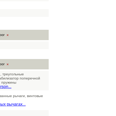
door
×
door
×
, треугольные
абилизатор поперечной
е пружины
son...
занные рычаги, винтовые
ых рычагах...