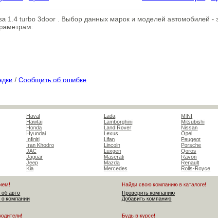
orsa 1.4 turbo 3door . Выбор данных марок и моделей автомобилей -
араметрам:
адки
/
Сообщить об ошибке
Haval
Lada
MINI
Hawtai
Lamborghini
Mitsubishi
Honda
Land Rover
Nissan
Hyundai
Lexus
Opel
Infiniti
Lifan
Peugeot
Iran Khodro
Lincoln
Porsche
JAC
Luxgen
Qoros
Jaguar
Maserati
Ravon
Jeep
Mazda
Renault
Kia
Mercedes
Rolls-Royce
ием!
Найди свою компанию в каталоге!
 об авто
Проверить компанию
 о компании
Добавить компанию
водители!
Будь в курсе!