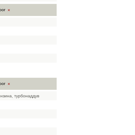
door
×
door
×
ензина, турбонаддув