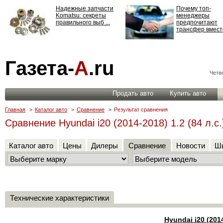
Надежные запчасти
Почему топ-
Komatsu: секреты
менеджеры
правильного выб ...
предпочитают
трансфер вместо
Страхование
Газета-
А
.ru
ответственности: все,
что нужно знать ...
Четве
Продать авто
Купить авто
Главная
>
Каталог авто
>
Сравнение
>
Результат сравнения
Сравнение Hyundai i20 (2014-2018) 1.2 (84 л.с.
Каталог авто
Цены
Дилеры
Сравнение
Новости
Ши
Технические характеристики
Hyundai i20 (201