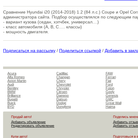
Сравнение Hyundai i20 (2014-2018) 1.2 (84 л.с.) Coupe и Opel C
администратора сайта. Подбор осуществлялся по следующим п
- вариант кузова (седан, хэтчбек, универсал....)
- класс автомобиля (A, B, C..... классы)
- мощность двигателя.
Подписаться на рассылку
/
Поделиться ссылкой
/
Добавить в закл
Acura
Cadillac
FAW
Alfa Romeo
Changan
Ferrari
Aston Martin
Chery
Fiat
Audi
Chevrolet
Ford
Bentley
Chrysler
Foton
BMW
Citroen
Geely
Brilliance
Daewoo
Genesis
Bugatti
Datsun
GMC
Buick
Dodge
Great Wall
BYD
Dongfeng
Haima
Продай авто!
Поделись мнен
Добавить объявление
Добавить отзыв
Редактировать объявление
Добавить отзыв
Купи авто!
Подготовься в 