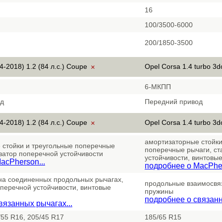
16
100/3500-6000
200/1850-3500
4-2018) 1.2 (84 л.с.) Coupe
Opel Corsa 1.4 turbo 3
×
6-МКПП
од
Передний привод
4-2018) 1.2 (84 л.с.) Coupe
Opel Corsa 1.4 turbo 3
×
амортизаторные стойки
 стойки и треугольные поперечные
поперечные рычаги, ст
затор поперечной устойчивости
устойчивости, винтовы
acPherson...
подробнее о MacPher
 на соединенных продольных рычагах,
продольные взаимосвя
перечной устойчивости, винтовые
пружины
подробнее о связанн
вязанных рычагах...
/55 R16, 205/45 R17
185/65 R15