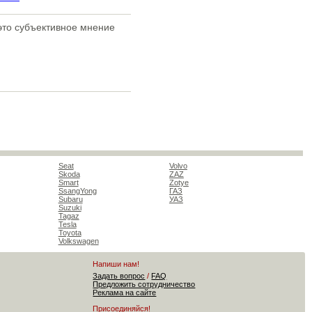
 это субъективное мнение
Seat
Volvo
Skoda
ZAZ
Smart
Zotye
SsangYong
ГАЗ
Subaru
УАЗ
Suzuki
Tagaz
Tesla
Toyota
Volkswagen
Напиши нам!
Задать вопрос
/
FAQ
Предложить сотрудничество
Реклама на сайте
Присоединяйся!