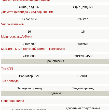
4 цил., рядный
4 цил., рядный
Диаметр цилиндра х ход поршня, мм
87.5x103.4
83x92.4
Число клапанов
16
16
Мощность, л.с./об/мин
215/5700
200/5500
Максимальный крутящий момент, Нхм/об/мин
243/5000
320/1200-4500
Трансмиссия
Тип КПП
Вариатор CVT
8-АКПП
Тип привода
Передний привод
Задний привод
Подвеска
Передних колёс
сдвоенные треугольные