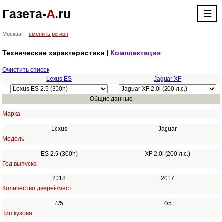
Газета-
А
.ru
☰
Москва
сменить регион
Технические характеристики |
Комплектация
Очистить список
Lexus ES
Jaguar XF
Общие данные
Марка
Lexus
Jaguar
Модель
ES 2.5 (300h)
XF 2.0i (200 л.с.)
Год выпуска
2018
2017
Количество дверей/мест
4/5
4/5
Тип кузова