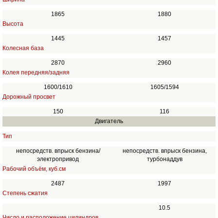
1865
1880
Высота
1445
1457
Колесная база
2870
2960
Колея передняя/задняя
1600/1610
1605/1594
Дорожный просвет
150
116
Двигатель
Тип
непосредств. впрыск бензина/
непосредств. впрыск бензина,
электропривод
турбонаддув
Рабочий объём, куб.см
2487
1997
Степень сжатия
10.5
Число и расположение цилиндров