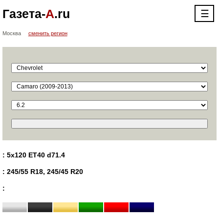
Газета-
А
.ru
☰
Москва
сменить регион
: 5x120 ET40 d71.4
: 245/55 R18, 245/45 R20
: