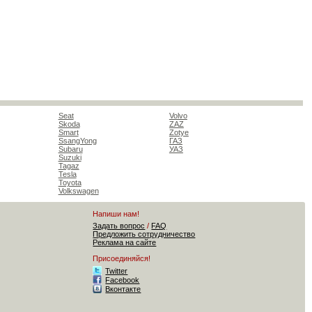
Seat
Volvo
Skoda
ZAZ
Smart
Zotye
SsangYong
ГАЗ
Subaru
УАЗ
Suzuki
Tagaz
Tesla
Toyota
Volkswagen
Напиши нам!
Задать вопрос
/
FAQ
Предложить сотрудничество
Реклама на сайте
Присоединяйся!
Twitter
Facebook
Вконтакте