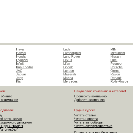
Haval
Lada
MINI
Hawtai
Lamborghini
Mitsubishi
Honda
Land Rover
Nissan
Hyundai
Lexus
Opel
Infiniti
Lifan
Peugeot
Iran Khodro
Lincoln
Porsche
JAC
Luxgen
Qoros
Jaguar
Maserati
Ravon
Jeep
Mazda
Renault
Kia
Mercedes
Rolls-Royce
ием!
Найди свою компанию в каталоге!
 об авто
Проверить компанию
 о компании
Добавить компанию
водители!
Будь в курсе!
лу
Читать статьи
об автошколах
Читать новости
 дорожного движения
Читать автообзоры
ен ПДД-ОНЛАЙН
Читать автопутешествия
"Автоликбез"
Подписаться на обновления: