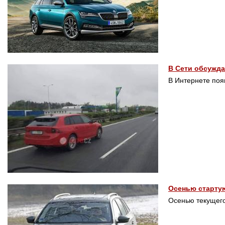
В Сети обсужда
В Интернете поя
Осенью старту
Осенью текущего