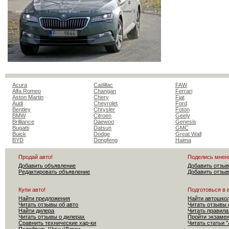
Acura
Cadillac
FAW
Alfa Romeo
Changan
Ferrari
Aston Martin
Chery
Fiat
Audi
Chevrolet
Ford
Bentley
Chrysler
Foton
BMW
Citroen
Geely
Brilliance
Daewoo
Genesis
Bugatti
Datsun
GMC
Buick
Dodge
Great Wall
BYD
Dongfeng
Haima
Продай авто!
Поделись мнен
Добавить объявление
Добавить отзыв
Редактировать объявление
Добавить отзыв
Купи авто!
Подготовься в 
Найти предложения
Найти автошко
Читать отзывы об авто
Читать отзывы 
Найти дилера
Читать правила
Читать отзывы о дилерах
Пройти экзам
Сравнить технические хар-ки
Читать статьи 