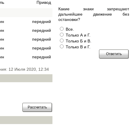
ль
Привод
Какие знаки запрещают
дальнейшее движение без
остановки?
ин
передний
Все.
ин
передний
Только А и Г.
ин
передний
Только Б и В.
Только В и Г.
ин
передний
ин
передний
ния: 12 Июля 2020, 12:34