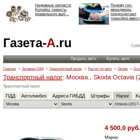
Надежные запчасти
Почему топ-
Komatsu: секреты
менеджеры
правильного выб ...
предпочитают
трансфер вместо
Страхование
Газета-
А
.ru
ответственности: все,
что нужно знать ...
Суббо
Продать авто
Купить авто
Главная
>
Экзамен ПДД
>
Транспортный налог
>
Расчет по авто
>
Skoda
>
Oct
Транспортный налог
: Москва., Skoda Octavia (
Транспортный налог
ПДД
Автоликбез
Адреса ГИБДД
Штрафы
Налог
К
4 500,0 руб
Марка: