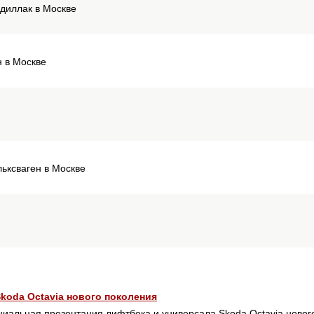
адиллак в Москве
н в Москве
льксваген в Москве
koda Octavia нового поколения
иальная презентация лифтбека и универсала Skoda Octavia новог