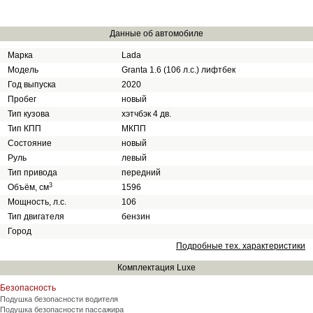
Данные об автомобиле
Марка
Lada
Модель
Granta 1.6 (106 л.с.) лифтбек
Год выпуска
2020
Пробег
новый
Тип кузова
хэтчбэк 4 дв.
Тип КПП
МКПП
Состояние
новый
Руль
левый
Тип привода
передний
3
Объём, см
1596
Мощность, л.с.
106
Тип двигателя
бензин
Город
Подробные тех. характеристики
Комплектация Luxe
Безопасность
Подушка безопасности водителя
Подушка безопасности пассажира