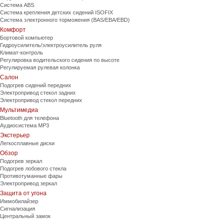
Система ABS
Система крепления детских сидений ISOFIX
Система электронного торможения (BAS/EBA/EBD)
Комфорт
Бортовой компьютер
Гидроусилитель/электроусилитель руля
Климат-контроль
Регулировка водительского сидения по высоте
Регулируемая рулевая колонка
Салон
Подогрев сидений передних
Электропривод стекол задних
Электропривод стекол передних
Мультимедиа
Bluetooth для телефона
Аудиосистема MP3
Экстерьер
Легкосплавные диски
Обзор
Подогрев зеркал
Подогрев лобового стекла
Противотуманные фары
Электропривод зеркал
Защита от угона
Иммобилайзер
Сигнализация
Центральный замок