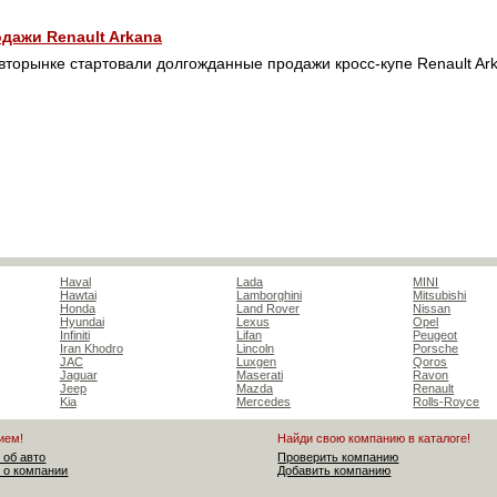
дажи Renault Arkana
вторынке стартовали долгожданные продажи кросс-купе Renault Ar
Haval
Lada
MINI
Hawtai
Lamborghini
Mitsubishi
Honda
Land Rover
Nissan
Hyundai
Lexus
Opel
Infiniti
Lifan
Peugeot
Iran Khodro
Lincoln
Porsche
JAC
Luxgen
Qoros
Jaguar
Maserati
Ravon
Jeep
Mazda
Renault
Kia
Mercedes
Rolls-Royce
ием!
Найди свою компанию в каталоге!
 об авто
Проверить компанию
 о компании
Добавить компанию