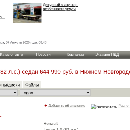
Дежурный эвакуатор:
особенности услуги
 ...
ца, 07 Августа 2026 года, 08:48
Каталог авто
Новости
Компании
Экзамен ПДД
82 л.с.) cедан 644 990 руб. в Нижнем Новгород
ны/диски
Файлы
+
Добавить объявление
Распеч
.
Renault
Logan 1.6 (82 л.с.)