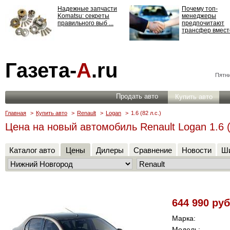
Надежные запчасти
Почему топ-
Komatsu: секреты
менеджеры
правильного выб ...
предпочитают
трансфер вместо
Страхование
Газета-
А
.ru
ответственности: все,
что нужно знать ...
Пятни
Продать авто
Купить авто
Главная
>
Купить авто
>
Renault
>
Logan
>
1.6 (82 л.с.)
Цена на новый автомобиль Renault Logan 1.6 (
Каталог авто
Цены
Дилеры
Сравнение
Новости
Ши
644 990 руб
Марка:
Модель: