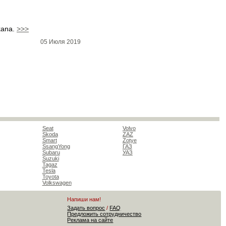
kana.
>>>
05 Июля 2019
Seat
Volvo
Skoda
ZAZ
Smart
Zotye
SsangYong
ГАЗ
Subaru
УАЗ
Suzuki
Tagaz
Tesla
Toyota
Volkswagen
Напиши нам!
Задать вопрос
/
FAQ
Предложить сотрудничество
Реклама на сайте