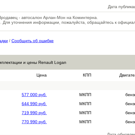
Дата публика
. Продавец - автосалон Арлан-Мон на Коминтерна.
. Для уточнения информации, пожалуйста, обращайтесь к официа
адки
/
Сообщить об ошибке
мплектации и цены Renault Logan
Цена
КПП
Двигате
577 000 руб.
МКПП
бенз
644 990 руб.
МКПП
бенз
719 990 руб.
МКПП
бенз
770 990 руб.
МКПП
бенз
Дата обновле