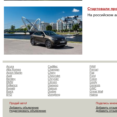
Стартовали про
На российском а
Acura
Cadillac
FAW
Alfa Romeo
Changan
Ferrari
Aston Martin
Chery
Fiat
Audi
Chevrolet
Ford
Bentley
Chrysler
Foton
BMW
Citroen
Geely
Brilliance
Daewoo
Genesis
Bugatti
Datsun
GMC
Buick
Dodge
Great Wall
BYD
Dongfeng
Haima
Продай авто!
Поделись мнен
Добавить объявление
Добавить отзыв
Редактировать объявление
Добавить отзыв