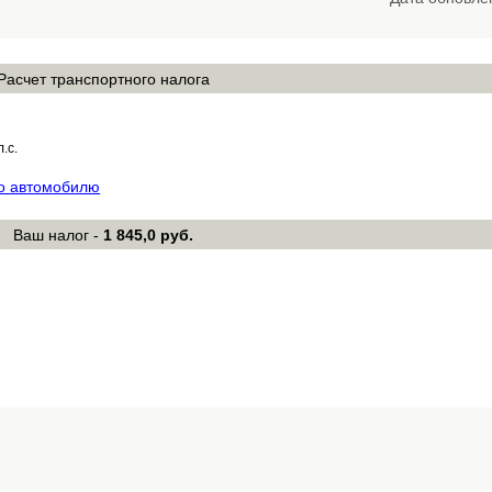
Расчет транспортного налога
л.с.
по автомобилю
Ваш налог -
1 845,0 руб.