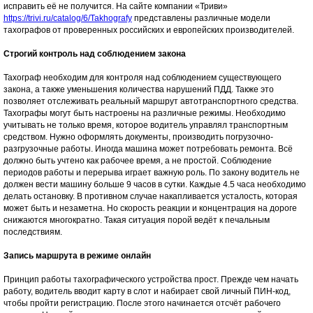
исправить её не получится. На сайте компании «Триви»
https://trivi.ru/catalog/6/Takhografy
представлены различные модели
тахографов от проверенных российских и европейских производителей.
Строгий контроль над соблюдением закона
Тахограф необходим для контроля над соблюдением существующего
закона, а также уменьшения количества нарушений ПДД. Также это
позволяет отслеживать реальный маршрут автотранспортного средства.
Тахографы могут быть настроены на различные режимы. Необходимо
учитывать не только время, которое водитель управлял транспортным
средством. Нужно оформлять документы, производить погрузочно-
разгрузочные работы. Иногда машина может потребовать ремонта. Всё
должно быть учтено как рабочее время, а не простой. Соблюдение
периодов работы и перерыва играет важную роль. По закону водитель не
должен вести машину больше 9 часов в сутки. Каждые 4.5 часа необходимо
делать остановку. В противном случае накапливается усталость, которая
может быть и незаметна. Но скорость реакции и концентрация на дороге
снижаются многократно. Такая ситуация порой ведёт к печальным
последствиям.
Запись маршрута в режиме онлайн
Принцип работы тахографического устройства прост. Прежде чем начать
работу, водитель вводит карту в слот и набирает свой личный ПИН-код,
чтобы пройти регистрацию. После этого начинается отсчёт рабочего