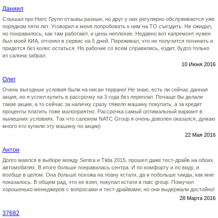
Даниил
Слышал про Натс Групп отзывы разные, но друг у них регулярно обслуживается уже
порядком пяти лет. Уговорил и меня попробовать к ним на ТО съездить. Не ожидал,
но понравилось, как там работают, и цены неплохие. Недавно вот капремонт нужен
был моей КИА, отгонял в сервис на 5 дней. Переживал, что не получится починить и
придется без колес остаться. Но рабочие со всем справились, ездит, будто только
из салона забрал.
10 Июня 2016
Олег
Очень выгодные условия были на нисан террано! Не знаю, есть ли сейчас данная
акция, но я успел купить в рассрочку на 3 года без переплат. Почаще бы делали
такие акции, а то сейчас за наличку сразу тяжело машину покупать, а за кредит
проценты платить тоже малоприятно. Рассрочка самый оптимальный вариант в
нынешних условиях. Так что салоном NATC Group я очень доволен оказался, думаю
много кто купили эту машину по акции)
22 Мая 2016
Антон
Долго маялся в выборе между Sentra и Tiida 2015, прошел даже тест-драйв на обоих
автомобилях. В итоге больше понравилась сентра. И по комфорту и по виду, и
вообще в целом. Она больше похожа на теану кстати, да и побольше тииды, как мне
показалось. В общем рад, что ее взял, покупал кстати в natc group. Помучил
хорошенько менеджеров с вопросами и тест-драйвами, но они выдержали достойно!
28 Марта 2016
37682