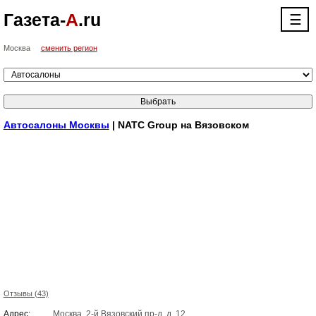
Газета-
А
.ru
☰
Москва
сменить регион
Автосалоны Москвы
| NATC Group на Вязовском
Отзывы (43)
Адрес:
Москва, 2-й Вязовский пр-д, д. 12