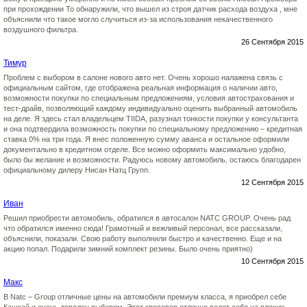
при прохождении То обнаружили, что вышел из строя датчик расхода воздуха , мне
объяснили что такое могло случиться из-за использования некачественного
воздушного фильтра.
26 Сентября 2015
Тимур
Проблем с выбором в салоне нового авто нет. Очень хорошо налажена связь с
официальным сайтом, где отображена реальная информация о наличии авто,
возможности покупки по специальным предложениям, условия автострахования и
тест-драйв, позволяющий каждому индивидуально оценить выбранный автомобиль
на деле. Я здесь стал владельцем TIIDA, разузнал тонкости покупки у консультанта
и она подтвердила возможность покупки по специальному предложению – кредитная
ставка 0% на три года. Я внес положенную сумму аванса и остальное оформили
документально в кредитном отделе. Все можно оформить максимально удобно,
было бы желание и возможности. Радуюсь новому автомобиль, остаюсь благодарен
официальному дилеру Нисан Натц Групп.
12 Сентября 2015
Иван
Решил приобрести автомобиль, обратился в автосалон NATC GROUP. Очень рад
что обратился именно сюда! Грамотный и вежливый персонал, все рассказали,
объяснили, показали. Свою работу выполнили быстро и качественно. Еще и на
акцию попал. Подарили зимний комплект резины. Было очень приятно)
10 Сентября 2015
Макс
В Natc – Group отличные цены на автомобили премиум класса, я приобрел себе