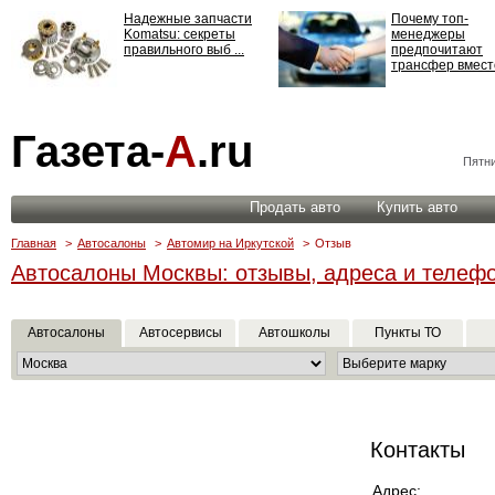
Надежные запчасти
Почему топ-
Komatsu: секреты
менеджеры
правильного выб ...
предпочитают
трансфер вместо
Страхование
Газета-
А
.ru
ответственности: все,
что нужно знать ...
Пятни
Продать авто
Купить авто
Главная
>
Автосалоны
>
Автомир на Иркутской
>
Отзыв
Автосалоны Москвы: отзывы, адреса и телеф
Автосалоны
Автосервисы
Автошколы
Пункты ТО
Контакты
Адрес: