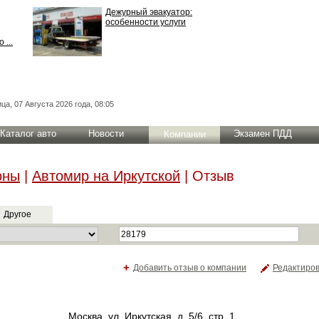
Дежурный эвакуатор:
особенности услуги
 ...
ца, 07 Августа 2026 года, 08:05
Каталог авто
Новости
Экзамен ПДД
Компании
оны
|
Автомир на Иркутской
| Отзыв
Другое
+
Добавить отзыв о компании
Редактиро
Москва
,
ул. Иркутская, д. 5/6, стр. 1