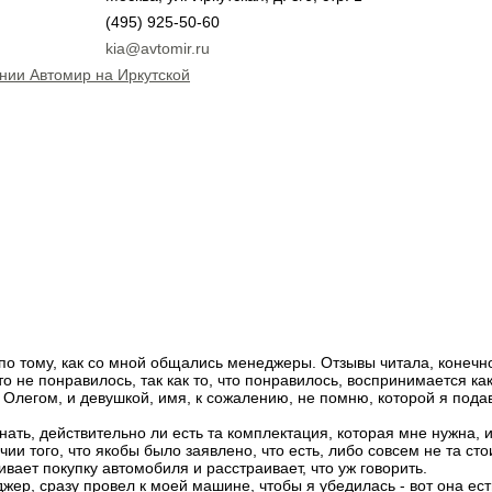
(495) 925-50-60
kia@avtomir.ru
нии Автомир на Иркутской
по тому, как со мной общались менеджеры. Отзывы читала, конечно
то не понравилось, так как то, что понравилось, воспринимается ка
Олегом, и девушкой, имя, к сожалению, не помню, которой я подав
ать, действительно ли есть та комплектация, которая мне нужна, и 
чии того, что якобы было заявлено, что есть, либо совсем не та ст
ивает покупку автомобиля и расстраивает, что уж говорить.
жер, сразу провел к моей машине, чтобы я убедилась - вот она ест