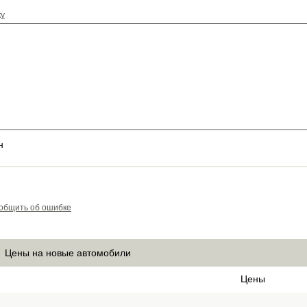
ку
н
общить об ошибке
Цены на новые автомобили
Цены