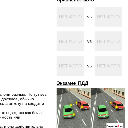
VS
VS
VS
Экзамен ПДД
, они разные. Но тут веь
к должное, обычно.
ала анкету на кредит и
тот цвет, так как была
оимость или
ь, и она действительно