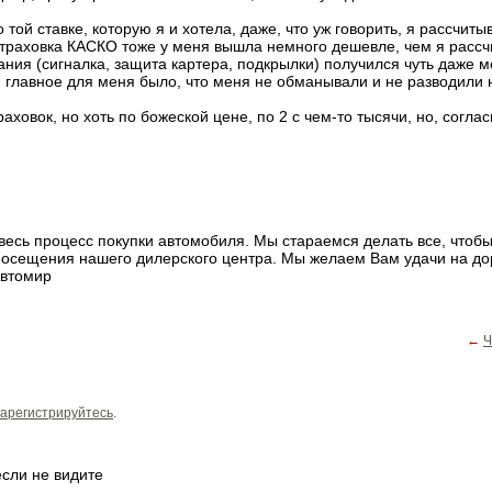
той ставке, которую я и хотела, даже, что уж говорить, я рассчиты
 Страховка КАСКО тоже у меня вышла немного дешевле, чем я рассч
ния (сигналка, защита картера, подкрылки) получился чуть даже 
- главное для меня было, что меня не обманывали и не разводили н
ховок, но хоть по божеской цене, по 2 с чем-то тысячи, но, согла
весь процесс покупки автомобиля. Мы стараемся делать все, чтобы
посещения нашего дилерского центра. Мы желаем Вам удачи на до
Автомир
←
Ч
арегистрируйтесь
.