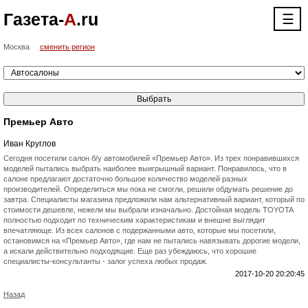
Газета-
А
.ru
☰
Москва
сменить регион
Премьер Авто
Иван Круглов
Сегодня посетили салон б/у автомобилей «Премьер Авто». Из трех понравившихся
моделей пытались выбрать наиболее выигрышный вариант. Понравилось, что в
салоне предлагают достаточно большое количество моделей разных
производителей. Определиться мы пока не смогли, решили обдумать решение до
завтра. Специалисты магазина предложили нам альтернативный вариант, который по
стоимости дешевле, нежели мы выбрали изначально. Достойная модель TOYOTA
полностью подходит по техническим характеристикам и внешне выглядит
впечатляюще. Из всех салонов с подержанными авто, которые мы посетили,
остановимся на «Премьер Авто», где нам не пытались навязывать дорогие модели,
а искали действительно подходящие. Еще раз убеждаюсь, что хорошие
специалисты-консультанты - залог успеха любых продаж.
2017-10-20 20:20:45
Назад