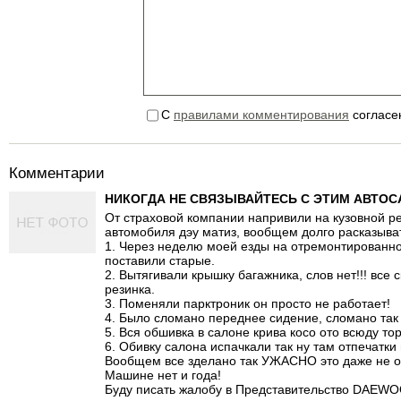
С
правилами комментирования
согласе
Комментарии
НИКОГДА НЕ СВЯЗЫВАЙТЕСЬ С ЭТИМ АВТО
От страховой компании напривили на кузовной р
автомобиля дэу матиз, вообщем долго расказывать
1. Через неделю моей езды на отремонтированно
поставили старые.
2. Вытягивали крышку багажника, слов нет!!! все
резинка.
3. Поменяли парктроник он просто не работает!
4. Было сломано переднее сидение, сломано так 
5. Вся обшивка в салоне крива косо ото всюду то
6. Обивку салона испачкали так ну там отпечатки 
Вообщем все зделано так УЖАСНО это даже не оп
Машине нет и года!
Буду писать жалобу в Представительство DAEWOO 