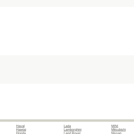
Haval
Lada
MINI
Hawtai
Lamborghini
Mitsubishi
Honda
Land Rover
Nissan