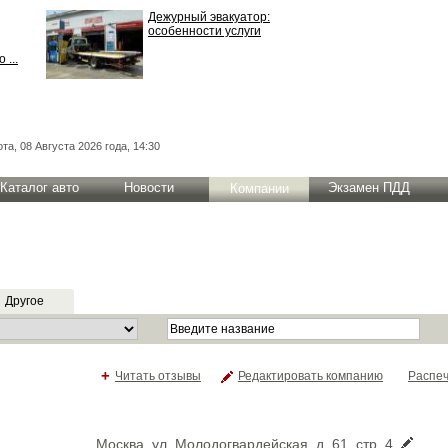
Дежурный эвакуатор:
особенности услуги
 ...
та, 08 Августа 2026 года, 14:30
Каталог авто
Новости
Экзамен ПДД
Компании
Другое
+
Читать отзывы
Редактировать компанию
Распеч
Москва, ул. Молодогвардейская, д. 61, стр. 4