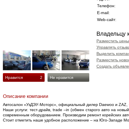
Телефон:
E-mail:
Web-сайт:
Владельцу 
Разместить цены
Управлять отзыв
Выделить компан
Разместить ново
Создать объявл
Нравится
2
Не нравится
Описание компании
Автосалон «УзДЭУ-Моторс», официальный дилер Daewoo и ZAZ, б
Наши услуги: тест-драйв, trade –in (обмен старого авто на новы
современным оборудованием. Производим ремонт корейских авт
Стоит отметить наше удобное расположение – на Юго-Западе Мо