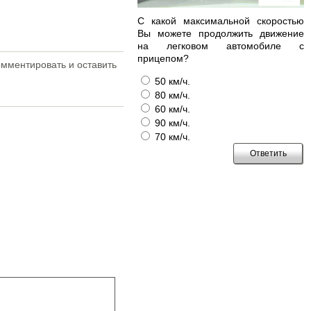
С какой максимальной скоростью
Вы можете продолжить движение
на легковом автомобиле с
прицепом?
омментировать и оставить
50 км/ч.
80 км/ч.
60 км/ч.
90 км/ч.
70 км/ч.