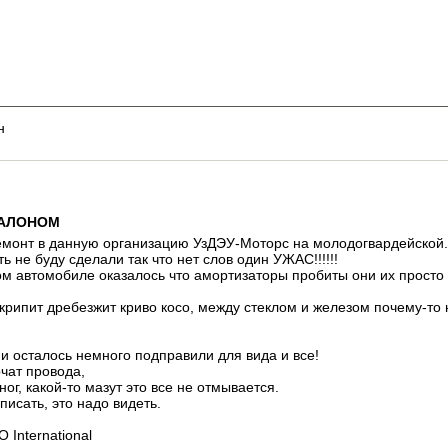
н
САЛОНОМ
емонт в данную организацию УзДЭУ-Моторс на молодогвардейской.
 не буду сделали так что нет слов один УЖАС!!!!!!
м автомобиле оказалось что амортизаторы пробиты они их просто
 скрипит дребезжит криво косо, между стеклом и железом почему-то
и осталось немного подправили для вида и все!
рчат провода,
ног, какой-то мазут это все не отмывается.
исать, это надо видеть.
International