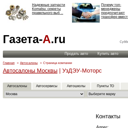
Надежные запчасти
Почему топ-
Komatsu: секреты
менеджеры
правильного выб ...
предпочитают
трансфер вместо
Страхование
Газета-
А
.ru
ответственности: все,
что нужно знать ...
Суббо
Продать авто
Купить авто
Главная
>
Автосалоны
>
Страница компании
Автосалоны Москвы
| УзДЭУ-Моторс
Автосалоны
Автосервисы
Автошколы
Пункты ТО
Контакты
Адрес: