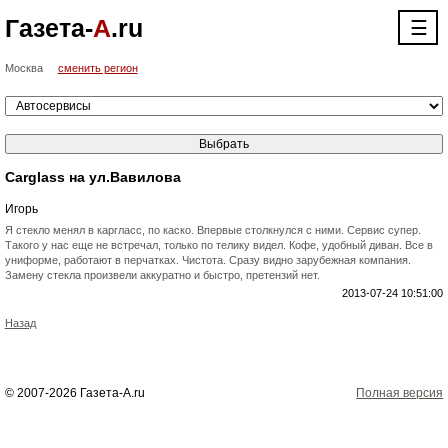
Газета-
А
.ru
☰
Москва
сменить регион
Carglass на ул.Вавилова
Игорь
Я стекло менял в каргласс, по каско. Впервые столкнулся с ними. Сервис супер.
Такого у нас еще не встречал, только по телику видел. Кофе, удобный диван. Все в
униформе, работают в перчатках. Чистота. Сразу видно зарубежная компания.
Замену стекла произвели аккуратно и быстро, претензий нет.
2013-07-24 10:51:00
Назад
© 2007-2026 Газета-А.ru
Полная версия