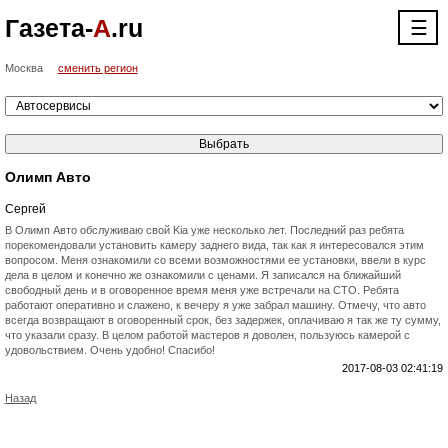
Газета-
А
.ru
☰
Москва
сменить регион
Олимп Авто
Сергей
В Олимп Авто обслуживаю свой Kia уже несколько лет. Последний раз ребята
порекомендовали установить камеру заднего вида, так как я интересовался этим
вопросом. Меня ознакомили со всеми возможностями ее установки, ввели в курс
дела в целом и конечно же ознакомили с ценами. Я записался на ближайший
свободный день и в оговоренное время меня уже встречали на СТО. Ребята
работают оперативно и слажено, к вечеру я уже забрал машину. Отмечу, что авто
всегда возвращают в оговоренный срок, без задержек, оплачиваю я так же ту сумму,
что указали сразу. В целом работой мастеров я доволен, пользуюсь камерой с
удовольствием. Очень удобно! Спасибо!
2017-08-03 02:41:19
Назад