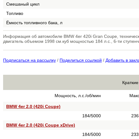
Смешаный цикл
Топливо
Ёмкость топливного бака, л
Информация об автомобиле BMW 4er 420i Gran Coupe, техничес
двигатель объемом 1998 см.куб мощностью 184 л.с., 6-ти ступе
Подписаться на рассылку
/
Поделиться ссылкой
/
Добавить в закл
Краткие
Мощность, л.с./об/мин
Макс
BMW 4er 2.0 (420i Coupe)
184/5000
236
BMW 4er 2.0 (420i Coupe xDrive)
184/5000
233