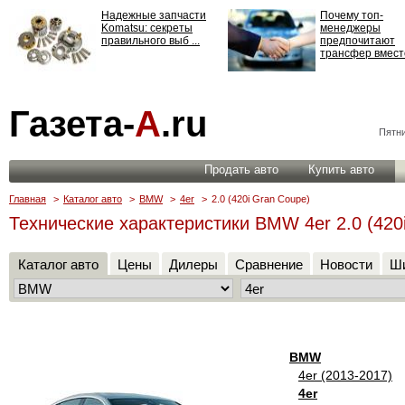
Надежные запчасти
Почему топ-
Komatsu: секреты
менеджеры
правильного выб ...
предпочитают
трансфер вместо
Страхование
Газета-
А
.ru
ответственности: все,
что нужно знать ...
Пятни
Продать авто
Купить авто
Главная
>
Каталог авто
>
BMW
>
4er
>
2.0 (420i Gran Coupe)
Технические характеристики BMW 4er 2.0 (420
Каталог авто
Цены
Дилеры
Сравнение
Новости
Ши
BMW
4er (2013-2017)
4er