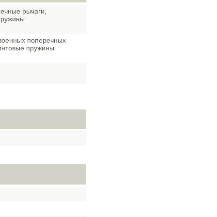
речные рычаги,
пружины
двоенных поперечных
винтовые пружины