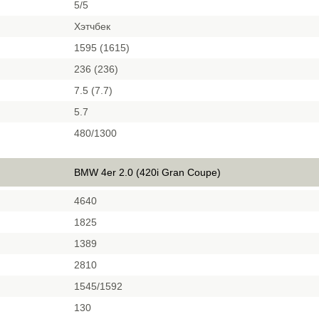
5/5
Хэтчбек
1595 (1615)
236 (236)
7.5 (7.7)
5.7
480/1300
BMW 4er 2.0 (420i Gran Coupe)
4640
1825
1389
2810
1545/1592
130