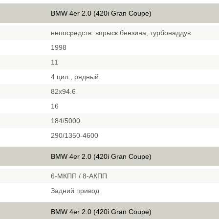
BMW 4er 2.0 (420i Gran Coupe)
непосредств. впрыск бензина, турбонаддув
1998
11
4 цил., рядный
82x94.6
16
184/5000
290/1350-4600
BMW 4er 2.0 (420i Gran Coupe)
6-МКПП / 8-АКПП
Задний привод
BMW 4er 2.0 (420i Gran Coupe)