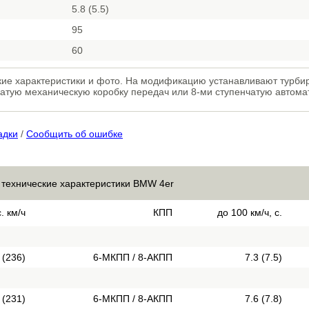
5.8 (5.5)
95
60
кие характеристики и фото. На модификацию устанавливают турб
нчатую механическую коробку передач или 8-ми ступенчатую автома
адки
/
Сообщить об ошибке
 технические характеристики BMW 4er
. км/ч
КПП
до 100 км/ч, с.
 (236)
6-МКПП / 8-АКПП
7.3 (7.5)
 (231)
6-МКПП / 8-АКПП
7.6 (7.8)