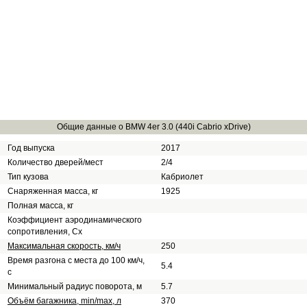
Общие данные о BMW 4er 3.0 (440i Cabrio xDrive)
Год выпуска
2017
Количество дверей/мест
2/4
Тип кузова
Кабриолет
Снаряженная масса, кг
1925
Полная масса, кг
Коэффициент аэродинамического
сопротивления, Сх
Максимальная скорость, км/ч
250
Время разгона с места до 100 км/ч,
5.4
с
Минимальный радиус поворота, м
5.7
Объём багажника, min/max, л
370