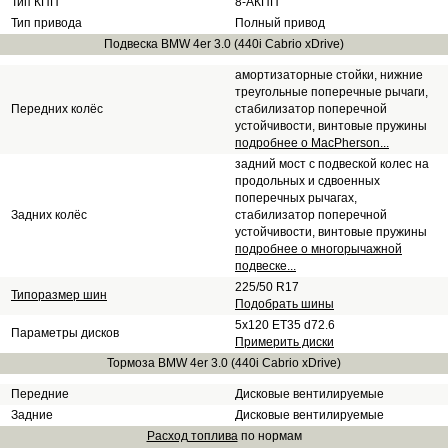
Тип КПП
8-АКПП
Тип привода
Полный привод
Подвеска BMW 4er 3.0 (440i Cabrio xDrive)
амортизаторные стойки, нижние
треугольные поперечные рычаги,
Передних колёс
стабилизатор поперечной
устойчивости, винтовые пружины
подробнее о MacPherson...
задний мост с подвеской колес на
продольных и сдвоенных
поперечных рычагах,
Задних колёс
стабилизатор поперечной
устойчивости, винтовые пружины
подробнее о многорычажной
подвеске...
225/50 R17
Типоразмер шин
Подобрать шины
5x120 ET35 d72.6
Параметры дисков
Примерить диски
Тормоза BMW 4er 3.0 (440i Cabrio xDrive)
Передние
Дисковые вентилируемые
Задние
Дисковые вентилируемые
Расход топлива
по нормам