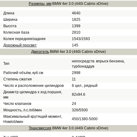
Размеры, мм
BMW 4er 3.0 (440i Cabrio xDrive)
Длина
4640
Ширина
1825
Высота
1399
Колесная база
2810
Колея передняя/задняя
1543/1593
Дорожный просвет
145
Двигатель
BMW 4er 3.0 (440i Cabrio xDrive)
непосредств. впрыск бензина,
Тип
турбонаддув
Рабочий объём, куб.см
2998
Степень сжатия
11
Число и расположение цилиндров
6 цил., рядный
Диаметр цилиндра х ход поршня,
82x94.6
мм
Число клапанов
24
Мощность, л.с./об/мин
326/5500
Максимальный крутящий момент,
450/1380-5000
Нхм/об/мин
Трансмиссия
BMW 4er 3.0 (440i Cabrio xDrive)