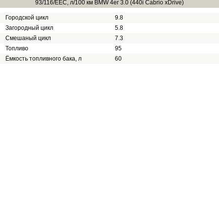
93/116/EEC, л/100 км BMW 4er 3.0 (440i Cabrio xDrive)
Городской цикл
9.8
Загородный цикл
5.8
Смешаный цикл
7.3
Топливо
95
Ёмкость топливного бака, л
60