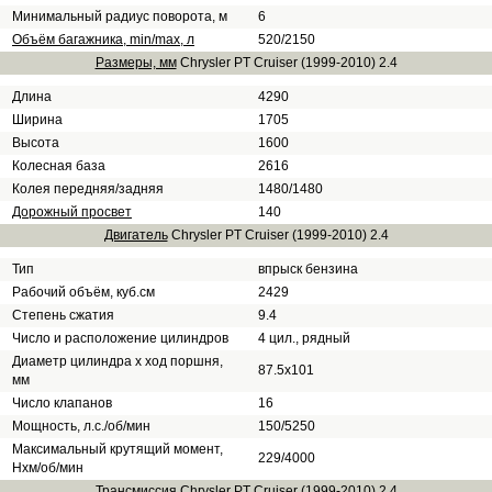
Минимальный радиус поворота, м
6
Объём багажника, min/max, л
520/2150
Размеры, мм
Chrysler PT Cruiser (1999-2010) 2.4
Длина
4290
Ширина
1705
Высота
1600
Колесная база
2616
Колея передняя/задняя
1480/1480
Дорожный просвет
140
Двигатель
Chrysler PT Cruiser (1999-2010) 2.4
Тип
впрыск бензина
Рабочий объём, куб.см
2429
Степень сжатия
9.4
Число и расположение цилиндров
4 цил., рядный
Диаметр цилиндра х ход поршня,
87.5х101
мм
Число клапанов
16
Мощность, л.с./об/мин
150/5250
Максимальный крутящий момент,
229/4000
Нхм/об/мин
Трансмиссия
Chrysler PT Cruiser (1999-2010) 2.4