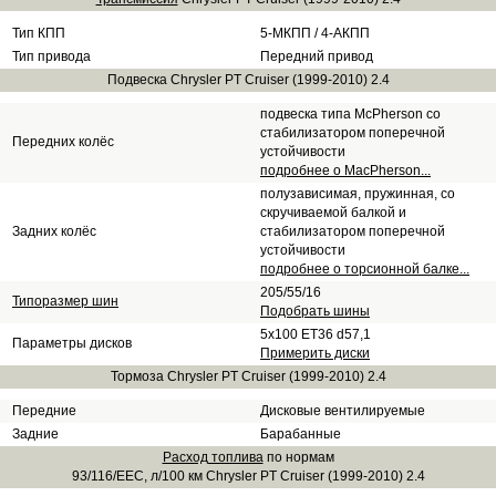
Тип КПП
5-МКПП / 4-АКПП
Тип привода
Передний привод
Подвеска Chrysler PT Cruiser (1999-2010) 2.4
подвеска типа McPherson со
стабилизатором поперечной
Передних колёс
устойчивости
подробнее о MacPherson...
полузависимая, пружинная, со
скручиваемой балкой и
Задних колёс
стабилизатором поперечной
устойчивости
подробнее о торсионной балке...
205/55/16
Типоразмер шин
Подобрать шины
5x100 ET36 d57,1
Параметры дисков
Примерить диски
Тормоза Chrysler PT Cruiser (1999-2010) 2.4
Передние
Дисковые вентилируемые
Задние
Барабанные
Расход топлива
по нормам
93/116/EEC, л/100 км Chrysler PT Cruiser (1999-2010) 2.4