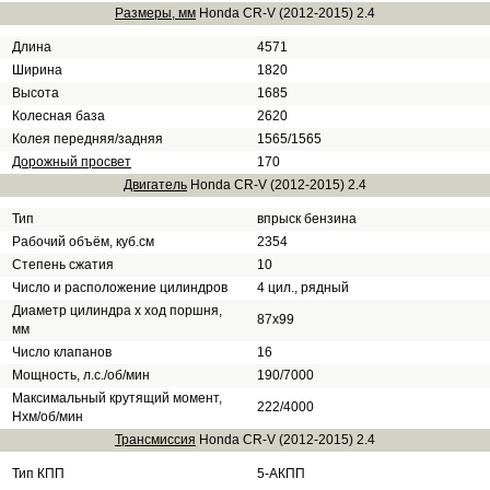
Размеры, мм
Honda CR-V (2012-2015) 2.4
Длина
4571
Ширина
1820
Высота
1685
Колесная база
2620
Колея передняя/задняя
1565/1565
Дорожный просвет
170
Двигатель
Honda CR-V (2012-2015) 2.4
Тип
впрыск бензина
Рабочий объём, куб.см
2354
Степень сжатия
10
Число и расположение цилиндров
4 цил., рядный
Диаметр цилиндра х ход поршня,
87x99
мм
Число клапанов
16
Мощность, л.с./об/мин
190/7000
Максимальный крутящий момент,
222/4000
Нхм/об/мин
Трансмиссия
Honda CR-V (2012-2015) 2.4
Тип КПП
5-АКПП