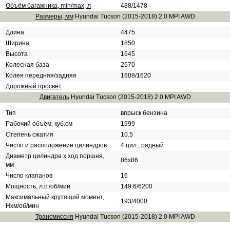
Объём багажника, min/max, л
488/1478
Размеры, мм
Hyundai Tucson (2015-2018) 2.0 MPI AWD
Длина
4475
Ширина
1850
Высота
1645
Колесная база
2670
Колея передняя/задняя
1608/1620
Дорожный просвет
Двигатель
Hyundai Tucson (2015-2018) 2.0 MPI AWD
Тип
впрыск бензина
Рабочий объём, куб.см
1999
Степень сжатия
10.5
Число и расположение цилиндров
4 цил., рядный
Диаметр цилиндра х ход поршня,
86x86
мм
Число клапанов
16
Мощность, л.с./об/мин
149.6/6200
Максимальный крутящий момент,
193/4000
Нхм/об/мин
Трансмиссия
Hyundai Tucson (2015-2018) 2.0 MPI AWD