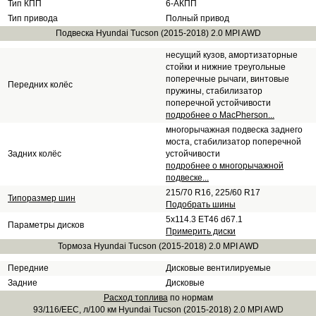
Тип КПП
6-АКПП
Тип привода
Полный привод
Подвеска Hyundai Tucson (2015-2018) 2.0 MPI AWD
несущий кузов, амортизаторные
стойки и нижние треугольные
поперечные рычаги, винтовые
Передних колёс
пружины, стабилизатор
поперечной устойчивости
подробнее о MacPherson...
многорычажная подвеска заднего
моста, стабилизатор поперечной
Задних колёс
устойчивости
подробнее о многорычажной
подвеске...
215/70 R16, 225/60 R17
Типоразмер шин
Подобрать шины
5x114.3 ET46 d67.1
Параметры дисков
Примерить диски
Тормоза Hyundai Tucson (2015-2018) 2.0 MPI AWD
Передние
Дисковые вентилируемые
Задние
Дисковые
Расход топлива
по нормам
93/116/EEC, л/100 км Hyundai Tucson (2015-2018) 2.0 MPI AWD