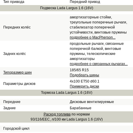
Тип привода
Передний привод
Подвеска Lada Largus 1.6 (16V)
амортизаторные стойки,
треугольные поперечные рычаги,
Передних колёс
стабилизатор поперечной
устойчивости, винтовые пружины
подробнее о MacPherson...
продольные рычаги, связанные
поперечной балкой, винтовые
Задних колёс
пружины, телескопические
амортизаторы
подробнее о связанных рычагах...
185/65 R15
Типоразмер шин
Подобрать шины
4x100 ET50 d60.1
Параметры дисков
Примерить диски
Тормоза Lada Largus 1.6 (16V)
Передние
Дисковые вентилируемые
Задние
Барабанные
Расход топлива
по нормам
93/116/EEC, л/100 км Lada Largus 1.6 (16V)
Городской цикл