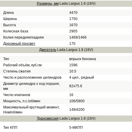
Размеры, мм
Lada Largus 1.6 (16V)
Длина
4470
Ширина
1750
Высота
1670
Колесная база
2905
Колея передняя/задняя
1469/1466
Дорожный просвет
170
Двигатель
Lada Largus 1.6 (16V)
Тип
впрыск бензина
Рабочий объём, куб.см
1596
Степень сжатия
10.5
Число и расположение цилиндров
4 цил., рядный
Диаметр цилиндра х ход поршня,
82x75.6
мм
Число клапанов
16
Мощность, л.с./об/мин
106/5800
Максимальный крутящий момент,
148/4200
Нхм/об/мин
Трансмиссия
Lada Largus 1.6 (16V)
Тип КПП
5-МКПП