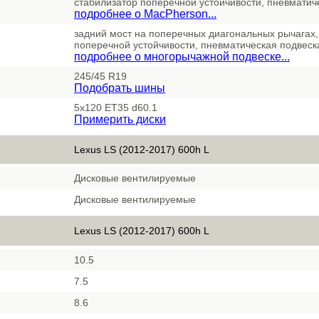
стабилизатор поперечной устойчивости, пневматич
подробнее о MacPherson...
задний мост на поперечных диагональных рычагах,
поперечной устойчивости, пневматическая подвеск
подробнее о многорычажной подвеске...
245/45 R19
Подобрать шины
5x120 ET35 d60.1
Примерить диски
Lexus LS (2012-2017) 600h L
Дисковые вентилируемые
Дисковые вентилируемые
Lexus LS (2012-2017) 600h L
10.5
7.5
8.6