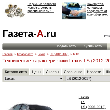
Надежные запчасти
Почему топ-
Komatsu: секреты
менеджеры
правильного выб ...
предпочитают
трансфер вместо
Страхование
Газета-
А
.ru
ответственности: все,
что нужно знать ...
Пятни
Продать авто
Купить авто
Главная
>
Каталог авто
>
Lexus
>
LS (2012-2017)
>
600h L
Технические характеристики Lexus LS (2012-20
Каталог авто
Цены
Дилеры
Сравнение
Новости
Ши
Lexus
LS
LS (2006-2012)