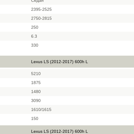
Седан
2395-2525
2750-2815
250
6.3
330
Lexus LS (2012-2017) 600h L
5210
1875
1480
3090
1610/1615
150
Lexus LS (2012-2017) 600h L