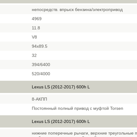
непосредств. впрыск бензина/электропривод
4969
11.8
V8
94х89.5
32
394/6400
520/4000
Lexus LS (2012-2017) 600h L
8-АКПП
Постоянный полный привод с муфтой Torsen
Lexus LS (2012-2017) 600h L
нижние поперечные рычаги, верхние треугольные 