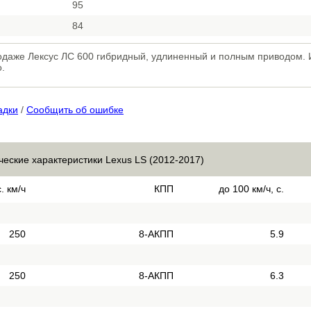
95
84
родаже Лексус ЛС 600 гибридный, удлиненный и полным приводом.
.
адки
/
Сообщить об ошибке
ческие характеристики Lexus LS (2012-2017)
. км/ч
КПП
до 100 км/ч, с.
250
8-АКПП
5.9
250
8-АКПП
6.3