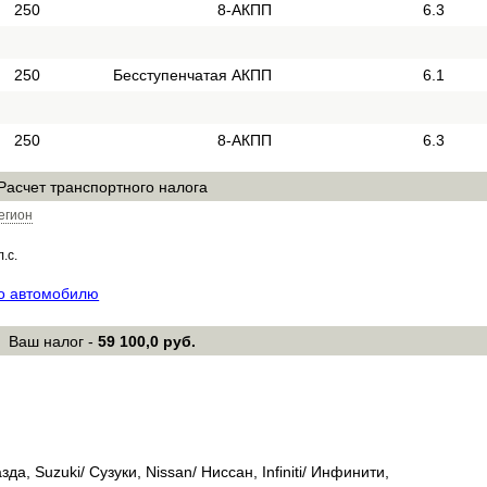
250
8-АКПП
6.3
250
Бесступенчатая АКПП
6.1
250
8-АКПП
6.3
Расчет транспортного налога
егион
л.с.
по автомобилю
Ваш налог -
59 100,0 руб.
а, Suzuki/ Сузуки, Nissan/ Ниссан, Infiniti/ Инфинити,