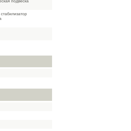
еская подвеска
 стабилизатор
а