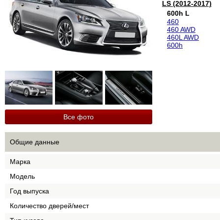
LS (2012-2017)
600h L
460
460 AWD
460L AWD
600h
Все фото
Общие данные
Марка
Модель
Год выпуска
Количество дверей/мест