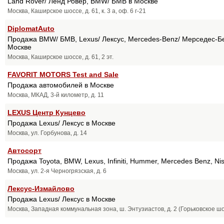
Land Rover/ Ленд Ровер, BMW/ БМВ в Москве
Москва, Каширское шоссе, д. 61, к. 3 а, оф. 6 г-21
DiplomatAuto
Продажа BMW/ БМВ, Lexus/ Лексус, Mercedes-Benz/ Мерседес-Бен
Москве
Москва, Каширское шоссе, д. 61, 2 эт.
FAVORIT MOTORS Test and Sale
Продажа автомобилей в Москве
Москва, МКАД, 3-й километр, д. 11
LEXUS Центр Кунцево
Продажа Lexus/ Лексус в Москве
Москва, ул. Горбунова, д. 14
Автосорт
Продажа Toyota, BMW, Lexus, Infiniti, Hummer, Mercedes Benz, Niss
Москва, ул. 2-я Черногрязская, д. 6
Лексус-Измайлово
Продажа Lexus/ Лексус в Москве
Москва, Западная коммунальная зона, ш. Энтузиастов, д. 2 (Горьковское шо