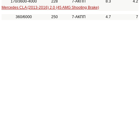
170/3600-4000
228
7-АКПП
8.3
4.2
Mercedes CLA (2013-2016) 2.0 (45 AMG Shooting Brake)
360/6000
250
7-АКПП
4.7
7