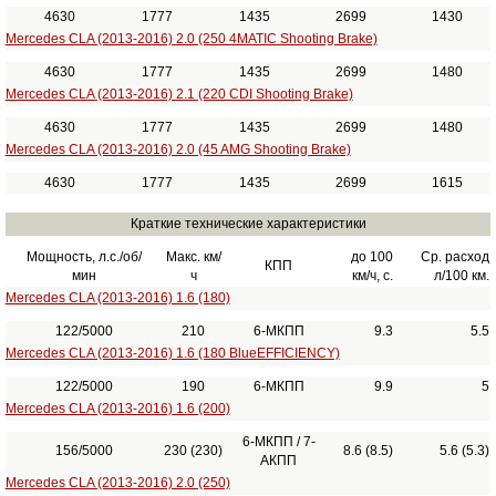
4630
1777
1435
2699
1430
Mercedes CLA (2013-2016) 2.0 (250 4MATIC Shooting Brake)
4630
1777
1435
2699
1480
Mercedes CLA (2013-2016) 2.1 (220 CDI Shooting Brake)
4630
1777
1435
2699
1480
Mercedes CLA (2013-2016) 2.0 (45 AMG Shooting Brake)
4630
1777
1435
2699
1615
Краткие технические характеристики
Мощность, л.с./об/
Макс. км/
до 100
Ср. расход
КПП
мин
ч
км/ч, с.
л/100 км.
Mercedes CLA (2013-2016) 1.6 (180)
122/5000
210
6-МКПП
9.3
5.5
Mercedes CLA (2013-2016) 1.6 (180 BlueEFFICIENCY)
122/5000
190
6-МКПП
9.9
5
Mercedes CLA (2013-2016) 1.6 (200)
6-МКПП / 7-
156/5000
230 (230)
8.6 (8.5)
5.6 (5.3)
АКПП
Mercedes CLA (2013-2016) 2.0 (250)